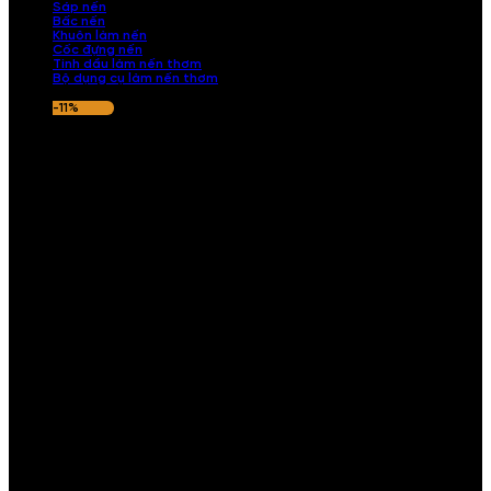
Sáp nến
Bấc nến
Khuôn làm nến
Cốc đựng nến
Tinh dầu làm nến thơm
Bộ dụng cụ làm nến thơm
-11%