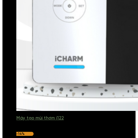
Máy tạo mùi thơm i122
-14%