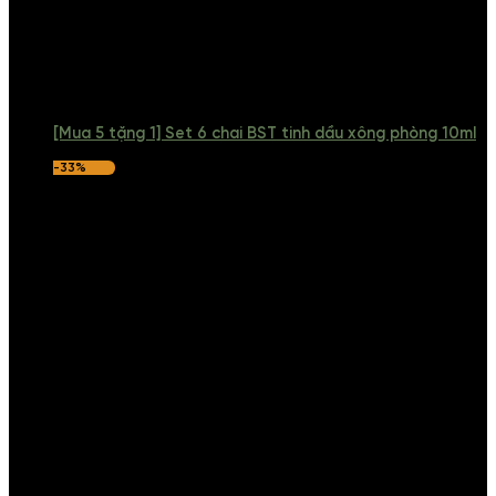
[Mua 5 tặng 1] Set 6 chai BST tinh dầu xông phòng 10ml
-33%