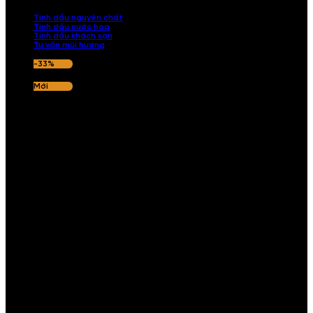
nếu hương thơm không ưng ý.
Tinh dầu nguyên chất
Tinh dầu nước hoa
Tinh dầu khách sạn
Tư vấn mùi hương
-33%
Mới