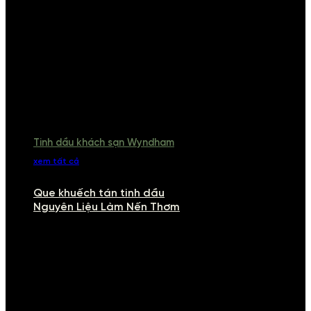
Tinh dầu khách sạn Wyndham
xem tất cả
Que khuếch tán tinh dầu
Nguyên Liệu Làm Nến Thơm
NGUYÊN LIỆU LÀM NẾN THƠM
Khám phá nguyên liệu làm nến thơm cao cấp, giúp bạn tự tay tạo ra
những sản phẩm tinh tế, mang dấu ấn cá nhân. Chúng tôi cung cấp
đầy đủ các thành phần từ sáp nến, bấc nến đến tinh dầu an toàn,
mang lại hương thơm thư giãn, sang trọng.