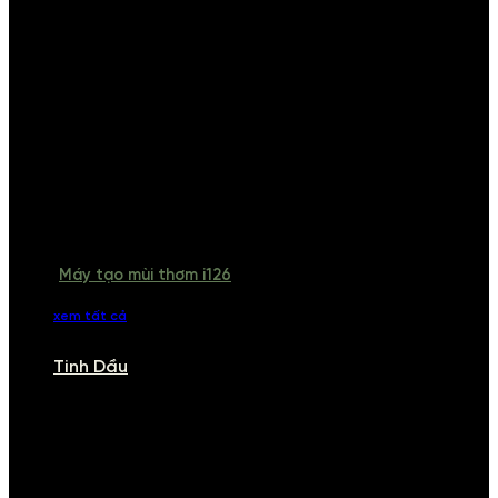
Máy tạo mùi thơm i126
xem tất cả
Tinh Dầu
TINH DẦU
Khám phá bộ sưu tập tinh dầu từ iCHARM. Chúng tôi đã phục vụ rất
nhiều khách sạn, cửa hàng, spa lớn trên toàn quốc. Đổi trả 7 ngày