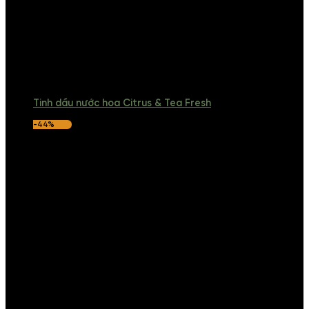
Tinh dầu nước hoa Citrus & Tea Fresh
-44%