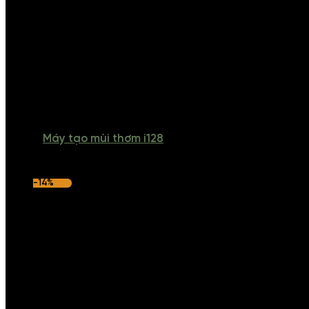
Máy tạo mùi thơm i128
-14%