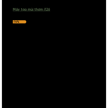
Máy tạo mùi thơm i126
-14%