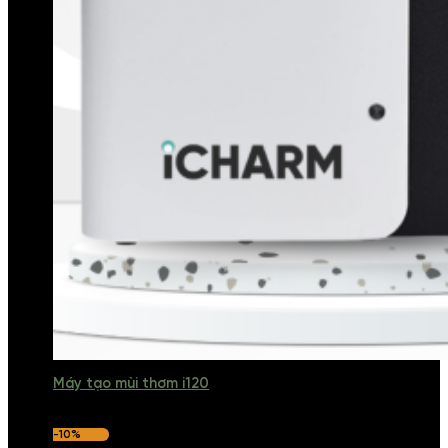
Máy tạo mùi thơm i120
-10%