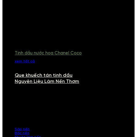
Tinh dầu nước hoa Chanel Coco
xem tất cả
Que khuếch tán tinh dầu
Nguyên Liệu Làm Nến Thơm
NGUYÊN LIỆU LÀM NẾN THƠM
Khám phá nguyên liệu làm nến thơm cao cấp, giúp bạn tự tay tạo ra
những sản phẩm tinh tế, mang dấu ấn cá nhân. Chúng tôi cung cấp
đầy đủ các thành phần từ sáp nến, bấc nến đến tinh dầu an toàn,
mang lại hương thơm thư giãn, sang trọng.
Sáp nến
Bấc nến