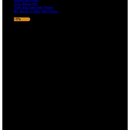
Khuôn làm nến
Cốc đựng nến
Tinh dầu làm nến thơm
Bộ dụng cụ làm nến thơm
-11%