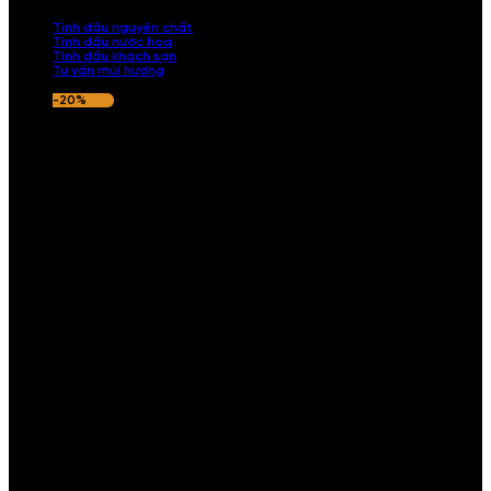
nếu hương thơm không ưng ý.
Tinh dầu nguyên chất
Tinh dầu nước hoa
Tinh dầu khách sạn
Tư vấn mùi hương
-20%