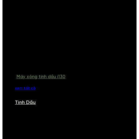
Máy xông tinh dầu i130
xem tất cả
Tinh Dầu
TINH DẦU
Khám phá bộ sưu tập tinh dầu từ iCHARM. Chúng tôi đã phục vụ rất
nhiều khách sạn, cửa hàng, spa lớn trên toàn quốc. Đổi trả 7 ngày