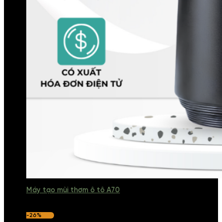
Máy tạo mùi thơm ô tô A70
-26%