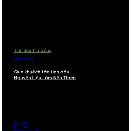
Tinh dầu Trà trắng
xem tất cả
Que khuếch tán tinh dầu
Nguyên Liệu Làm Nến Thơm
NGUYÊN LIỆU LÀM NẾN THƠM
Khám phá nguyên liệu làm nến thơm cao cấp, giúp bạn tự tay tạo ra
những sản phẩm tinh tế, mang dấu ấn cá nhân. Chúng tôi cung cấp
đầy đủ các thành phần từ sáp nến, bấc nến đến tinh dầu an toàn,
mang lại hương thơm thư giãn, sang trọng.
Sáp nến
Bấc nến