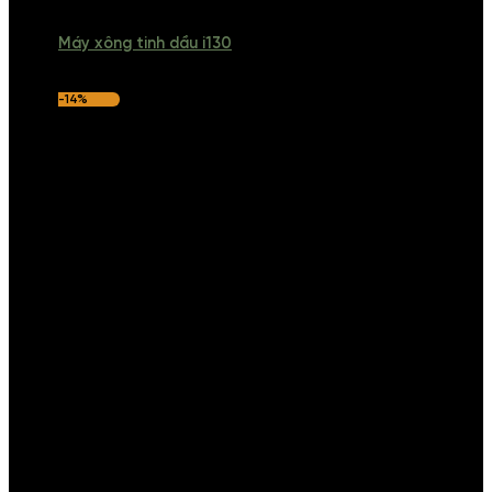
Máy xông tinh dầu i130
-14%