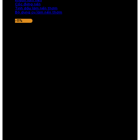
Khuôn làm nến
Cốc đựng nến
Tinh dầu làm nến thơm
Bộ dụng cụ làm nến thơm
-11%