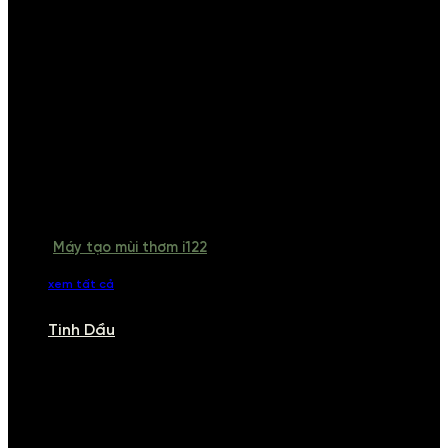
Máy tạo mùi thơm i122
xem tất cả
Tinh Dầu
TINH DẦU
Khám phá bộ sưu tập tinh dầu từ iCHARM. Chúng tôi đã phục vụ rất
nhiều khách sạn, cửa hàng, spa lớn trên toàn quốc. Đổi trả 7 ngày