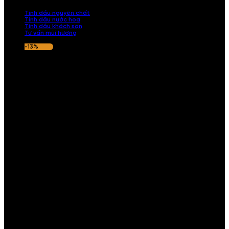
nếu hương thơm không ưng ý.
Tinh dầu nguyên chất
Tinh dầu nước hoa
Tinh dầu khách sạn
Tư vấn mùi hương
-13%