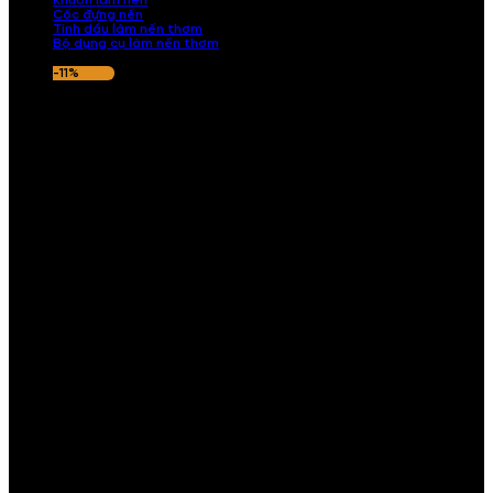
Khuôn làm nến
Cốc đựng nến
Tinh dầu làm nến thơm
Bộ dụng cụ làm nến thơm
-11%