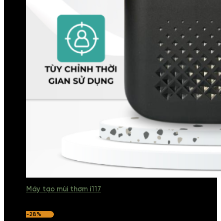
Máy tạo mùi thơm i117
-28%