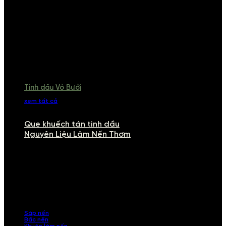
Tinh dầu Vỏ Bưởi
xem tất cả
Que khuếch tán tinh dầu
Nguyên Liệu Làm Nến Thơm
NGUYÊN LIỆU LÀM NẾN THƠM
Khám phá nguyên liệu làm nến thơm cao cấp, giúp bạn tự tay tạo ra
những sản phẩm tinh tế, mang dấu ấn cá nhân. Chúng tôi cung cấp
đầy đủ các thành phần từ sáp nến, bấc nến đến tinh dầu an toàn,
mang lại hương thơm thư giãn, sang trọng.
Sáp nến
Bấc nến