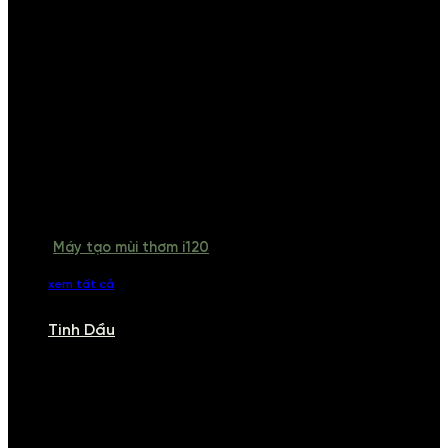
Máy tạo mùi thơm i120
xem tất cả
Tinh Dầu
TINH DẦU
Khám phá bộ sưu tập tinh dầu từ iCHARM. Chúng tôi đã phục vụ rất
nhiều khách sạn, cửa hàng, spa lớn trên toàn quốc. Đổi trả 7 ngày