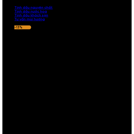
nếu hương thơm không ưng ý.
Tinh dầu nguyên chất
Tinh dầu nước hoa
Tinh dầu khách sạn
Tư vấn mùi hương
-13%