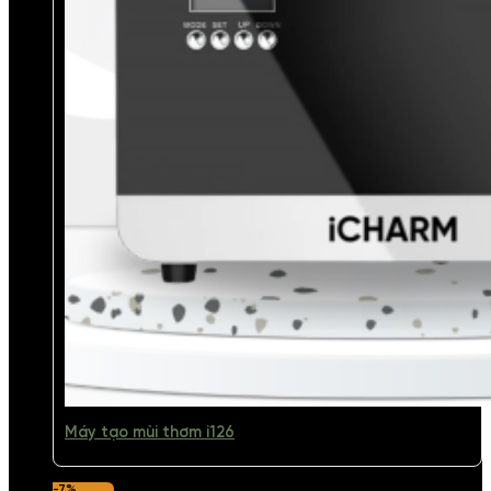
Máy tạo mùi thơm i126
-7%