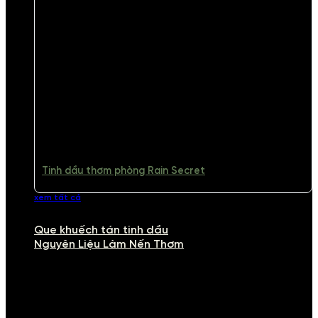
Tinh dầu thơm phòng Rain Secret
xem tất cả
Que khuếch tán tinh dầu
Nguyên Liệu Làm Nến Thơm
NGUYÊN LIỆU LÀM NẾN THƠM
Khám phá nguyên liệu làm nến thơm cao cấp, giúp bạn tự tay tạo ra