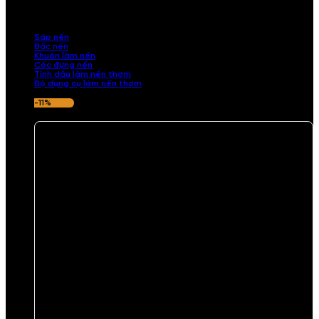
những sản phẩm tinh tế, mang dấu ấn cá nhân. Chúng tôi cung cấp
đầy đủ các thành phần từ sáp nến, bấc nến đến tinh dầu an toàn,
mang lại hương thơm thư giãn, sang trọng.
Sáp nến
Bấc nến
Khuôn làm nến
Cốc đựng nến
Tinh dầu làm nến thơm
Bộ dụng cụ làm nến thơm
-11%