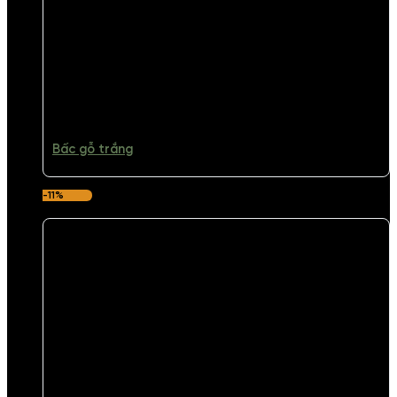
Bấc gỗ trắng
-11%