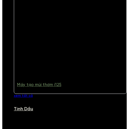
Máy tạo mùi thơm i125
xem tất cả
Tinh Dầu
TINH DẦU