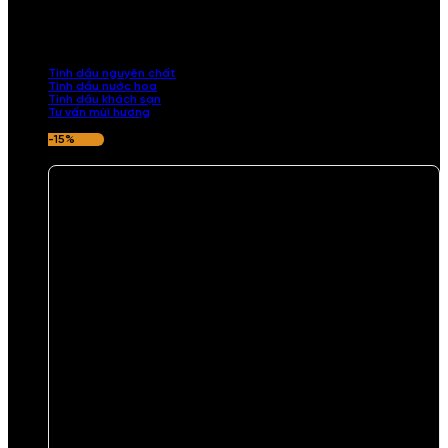
Khám phá bộ sưu tập tinh dầu từ iCHARM. Chúng tôi đã phục vụ rất
nhiều khách sạn, cửa hàng, spa lớn trên toàn quốc. Đổi trả 7 ngày
nếu hương thơm không ưng ý.
Tinh dầu nguyên chất
Tinh dầu nước hoa
Tinh dầu khách sạn
Tư vấn mùi hương
-15%