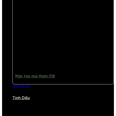
Máy tạo mùi thơm i118
xem tất cả
Tinh Dầu
TINH DẦU