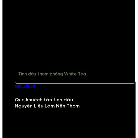
Tinh dầu thơm phòng White Tea
xem tất cả
Que khuếch tán tinh dầu
Nguyên Liệu Làm Nến Thơm
NGUYÊN LIỆU LÀM NẾN THƠM
Khám phá nguyên liệu làm nến thơm cao cấp, giúp bạn tự tay tạo ra