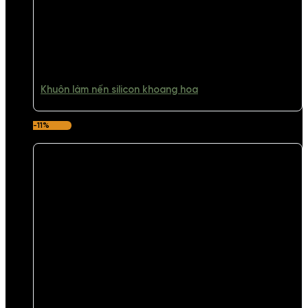
Khuôn làm nến silicon khoang hoa
-11%