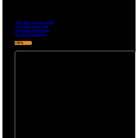
Khám phá bộ sưu tập tinh dầu từ iCHARM. Chúng tôi đã phục vụ rất
nhiều khách sạn, cửa hàng, spa lớn trên toàn quốc. Đổi trả 7 ngày
nếu hương thơm không ưng ý.
Tinh dầu nguyên chất
Tinh dầu nước hoa
Tinh dầu khách sạn
Tư vấn mùi hương
-18%