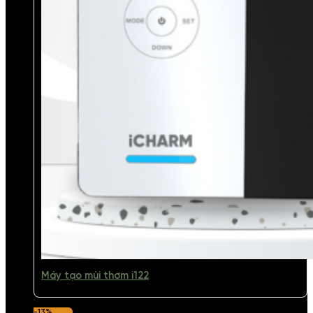
Máy tạo mùi thơm i122
-13%