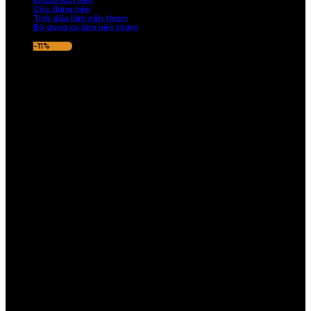
Khuôn làm nến
Cốc đựng nến
Tinh dầu làm nến thơm
Bộ dụng cụ làm nến thơm
-11%