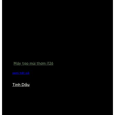
Máy tạo mùi thơm i126
xem tất cả
Tinh Dầu
TINH DẦU
Khám phá bộ sưu tập tinh dầu từ iCHARM. Chúng tôi đã phục vụ rất
nhiều khách sạn, cửa hàng, spa lớn trên toàn quốc. Đổi trả 7 ngày