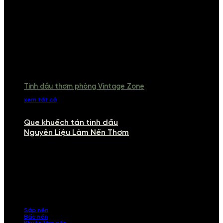
Tinh dầu thơm phòng Vintage Zone
xem tất cả
Que khuếch tán tinh dầu
Nguyên Liệu Làm Nến Thơm
NGUYÊN LIỆU LÀM NẾN THƠM
Khám phá nguyên liệu làm nến thơm cao cấp, giúp bạn tự tay tạo ra
những sản phẩm tinh tế, mang dấu ấn cá nhân. Chúng tôi cung cấp
đầy đủ các thành phần từ sáp nến, bấc nến đến tinh dầu an toàn,
mang lại hương thơm thư giãn, sang trọng.
Sáp nến
Bấc nến