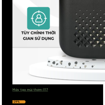
Máy tạo mùi thơm i117
-29%