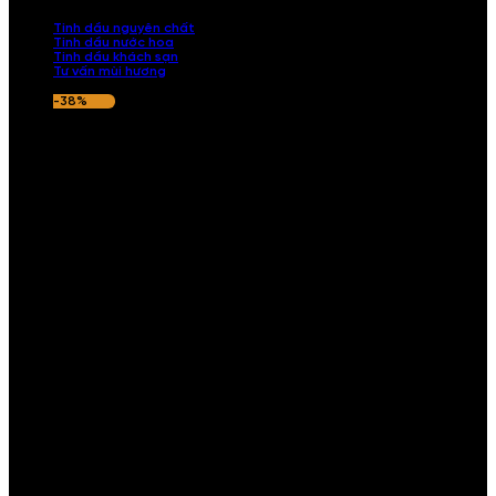
nếu hương thơm không ưng ý.
Tinh dầu nguyên chất
Tinh dầu nước hoa
Tinh dầu khách sạn
Tư vấn mùi hương
-38%