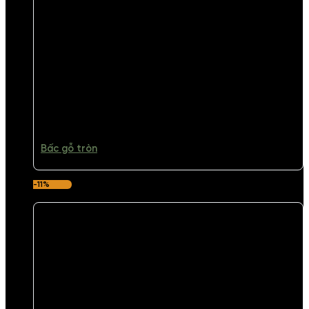
Bấc gỗ tròn
-11%