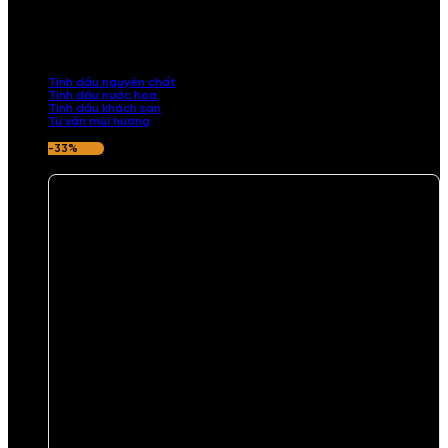
TINH DẦU
Khám phá bộ sưu tập tinh dầu từ iCHARM. Chúng tôi đã phục vụ rất
nhiều khách sạn, cửa hàng, spa lớn trên toàn quốc. Đổi trả 7 ngày
nếu hương thơm không ưng ý.
Tinh dầu nguyên chất
Tinh dầu nước hoa
Tinh dầu khách sạn
Tư vấn mùi hương
-33%