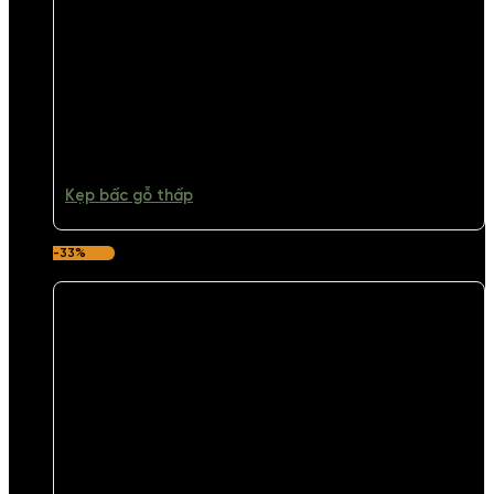
Kẹp bấc gỗ thấp
-33%