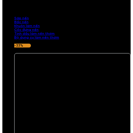
những sản phẩm tinh tế, mang dấu ấn cá nhân. Chúng tôi cung cấp
đầy đủ các thành phần từ sáp nến, bấc nến đến tinh dầu an toàn,
mang lại hương thơm thư giãn, sang trọng.
Sáp nến
Bấc nến
Khuôn làm nến
Cốc đựng nến
Tinh dầu làm nến thơm
Bộ dụng cụ làm nến thơm
-33%