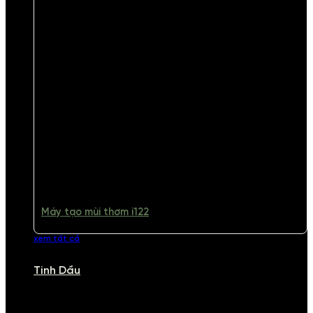
Máy tạo mùi thơm i122
xem tất cả
Tinh Dầu