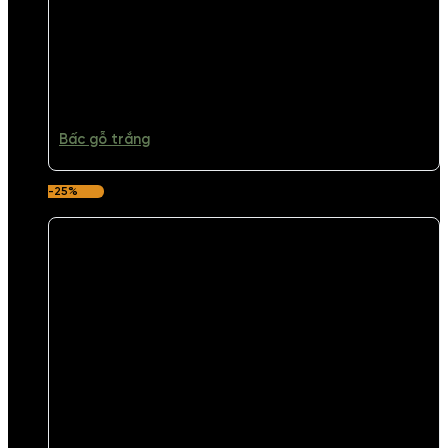
Bấc gỗ trắng
-25%