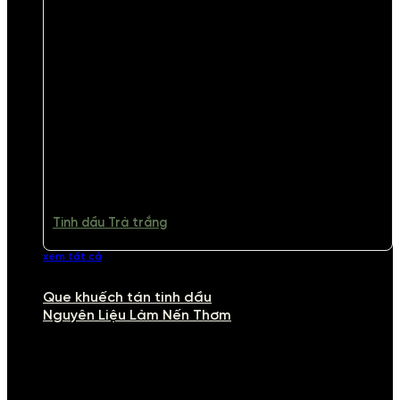
Tinh dầu Trà trắng
xem tất cả
Que khuếch tán tinh dầu
Nguyên Liệu Làm Nến Thơm
NGUYÊN LIỆU LÀM NẾN THƠM
Khám phá nguyên liệu làm nến thơm cao cấp, giúp bạn tự tay tạo ra