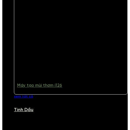
Máy tạo mùi thơm i126
xem tất cả
Tinh Dầu
TINH DẦU