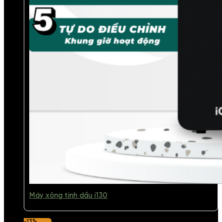
Máy xông tinh dầu i130
-13%