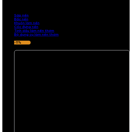
những sản phẩm tinh tế, mang dấu ấn cá nhân. Chúng tôi cung cấp
đầy đủ các thành phần từ sáp nến, bấc nến đến tinh dầu an toàn,
mang lại hương thơm thư giãn, sang trọng.
Sáp nến
Bấc nến
Khuôn làm nến
Cốc đựng nến
Tinh dầu làm nến thơm
Bộ dụng cụ làm nến thơm
-11%