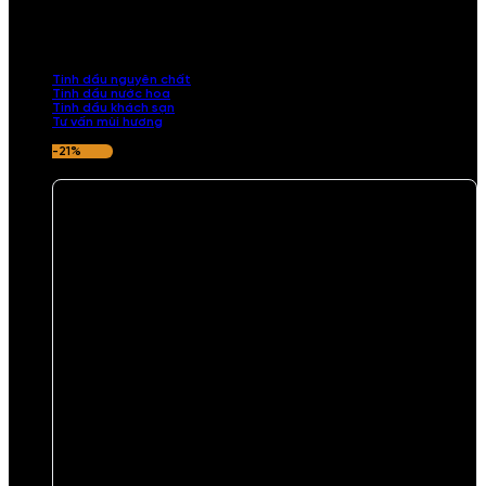
Khám phá bộ sưu tập tinh dầu từ iCHARM. Chúng tôi đã phục vụ rất
nhiều khách sạn, cửa hàng, spa lớn trên toàn quốc. Đổi trả 7 ngày
nếu hương thơm không ưng ý.
Tinh dầu nguyên chất
Tinh dầu nước hoa
Tinh dầu khách sạn
Tư vấn mùi hương
-21%