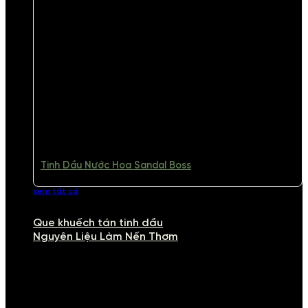
Tinh Dầu Nước Hoa Sandal Boss
xem tất cả
Que khuếch tán tinh dầu
Nguyên Liệu Làm Nến Thơm
NGUYÊN LIỆU LÀM NẾN THƠM
Khám phá nguyên liệu làm nến thơm cao cấp, giúp bạn tự tay tạo ra