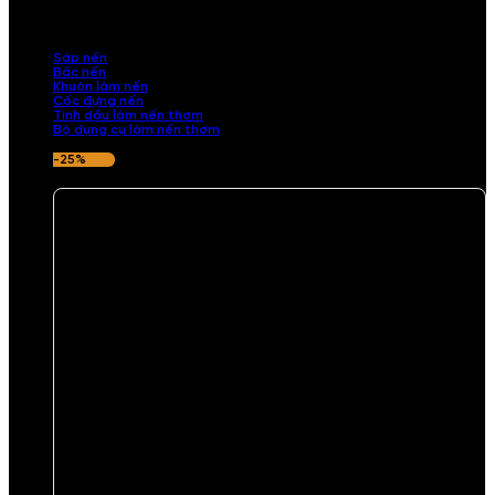
những sản phẩm tinh tế, mang dấu ấn cá nhân. Chúng tôi cung cấp
đầy đủ các thành phần từ sáp nến, bấc nến đến tinh dầu an toàn,
mang lại hương thơm thư giãn, sang trọng.
Sáp nến
Bấc nến
Khuôn làm nến
Cốc đựng nến
Tinh dầu làm nến thơm
Bộ dụng cụ làm nến thơm
-25%