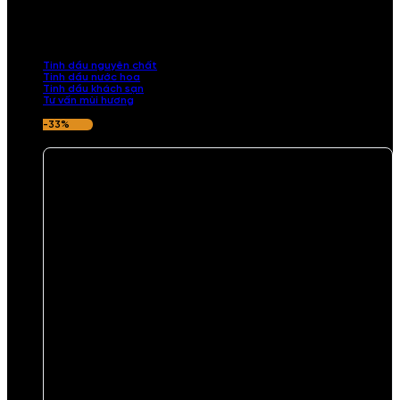
Khám phá bộ sưu tập tinh dầu từ iCHARM. Chúng tôi đã phục vụ rất
nhiều khách sạn, cửa hàng, spa lớn trên toàn quốc. Đổi trả 7 ngày
nếu hương thơm không ưng ý.
Tinh dầu nguyên chất
Tinh dầu nước hoa
Tinh dầu khách sạn
Tư vấn mùi hương
-33%