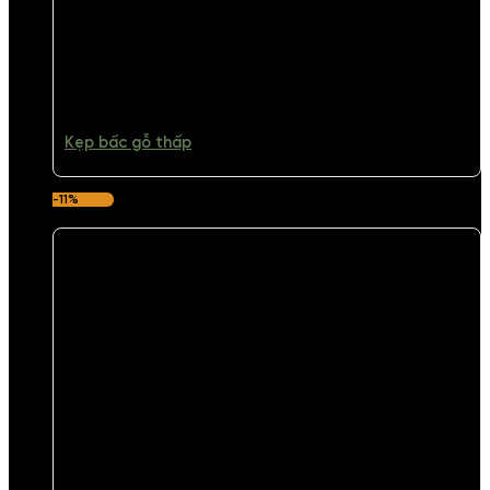
Kẹp bấc gỗ thấp
-11%