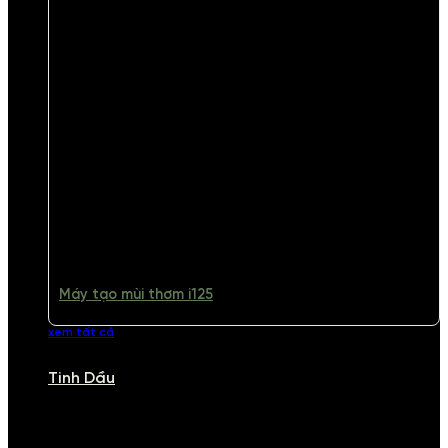
Máy tạo mùi thơm i125
xem tất cả
Tinh Dầu
TINH DẦU