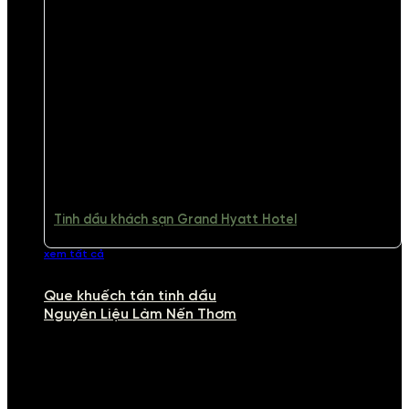
Tinh dầu khách sạn Grand Hyatt Hotel
xem tất cả
Que khuếch tán tinh dầu
Nguyên Liệu Làm Nến Thơm
NGUYÊN LIỆU LÀM NẾN THƠM
Khám phá nguyên liệu làm nến thơm cao cấp, giúp bạn tự tay tạo ra