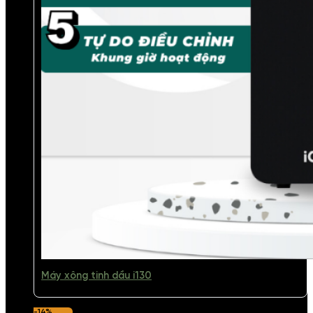
Máy xông tinh dầu i130
-14%