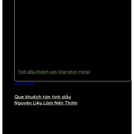
Tinh dầu khách sạn Sheraton Hotel
xem tất cả
Que khuếch tán tinh dầu
Nguyên Liệu Làm Nến Thơm
NGUYÊN LIỆU LÀM NẾN THƠM
Khám phá nguyên liệu làm nến thơm cao cấp, giúp bạn tự tay tạo ra