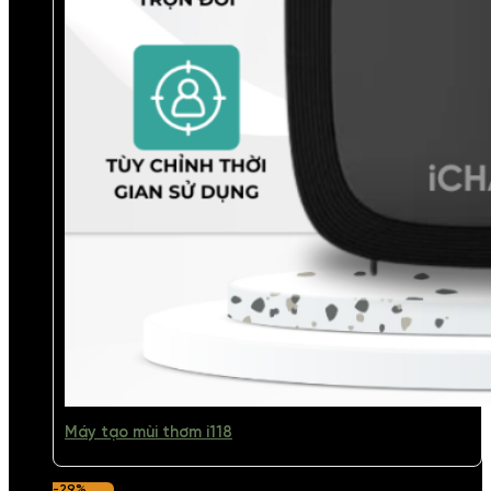
Máy tạo mùi thơm i118
-29%