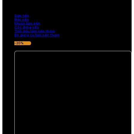
những sản phẩm tinh tế, mang dấu ấn cá nhân. Chúng tôi cung cấp
đầy đủ các thành phần từ sáp nến, bấc nến đến tinh dầu an toàn,
mang lại hương thơm thư giãn, sang trọng.
Sáp nến
Bấc nến
Khuôn làm nến
Cốc đựng nến
Tinh dầu làm nến thơm
Bộ dụng cụ làm nến thơm
-20%