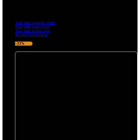
Khám phá bộ sưu tập tinh dầu từ iCHARM. Chúng tôi đã phục vụ rất
nhiều khách sạn, cửa hàng, spa lớn trên toàn quốc. Đổi trả 7 ngày
nếu hương thơm không ưng ý.
Tinh dầu nguyên chất
Tinh dầu nước hoa
Tinh dầu khách sạn
Tư vấn mùi hương
-33%