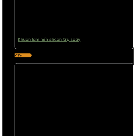
Khuôn làm nến silicon trụ soáy
-11%