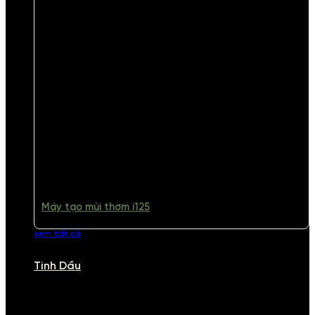
Máy tạo mùi thơm i125
xem tất cả
Tinh Dầu
TINH DẦU