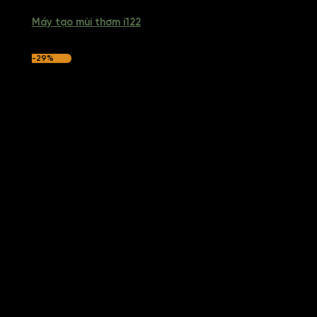
Máy tạo mùi thơm i122
-29%