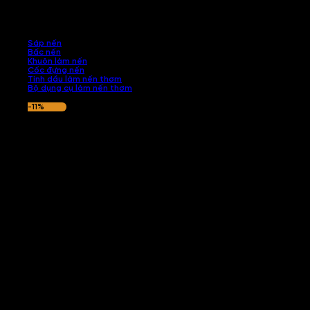
những sản phẩm tinh tế, mang dấu ấn cá nhân. Chúng tôi cung cấp
đầy đủ các thành phần từ sáp nến, bấc nến đến tinh dầu an toàn,
mang lại hương thơm thư giãn, sang trọng.
Sáp nến
Bấc nến
Khuôn làm nến
Cốc đựng nến
Tinh dầu làm nến thơm
Bộ dụng cụ làm nến thơm
-11%