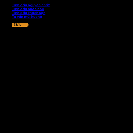
Tinh dầu nguyên chất
Tinh dầu nước hoa
Tinh dầu khách sạn
Tư vấn mùi hương
-38%