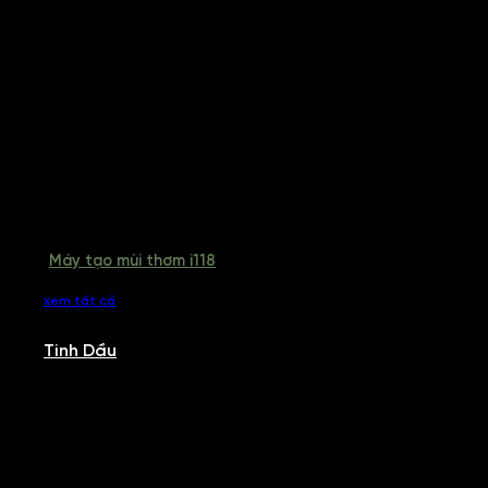
Máy tạo mùi thơm i118
xem tất cả
Tinh Dầu
TINH DẦU
Khám phá bộ sưu tập tinh dầu từ iCHARM. Chúng tôi đã phục vụ rất
nhiều khách sạn, cửa hàng, spa lớn trên toàn quốc. Đổi trả 7 ngày nếu
hương thơm không ưng ý.