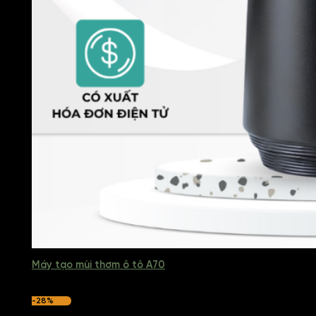
Máy tạo mùi thơm ô tô A70
-28%