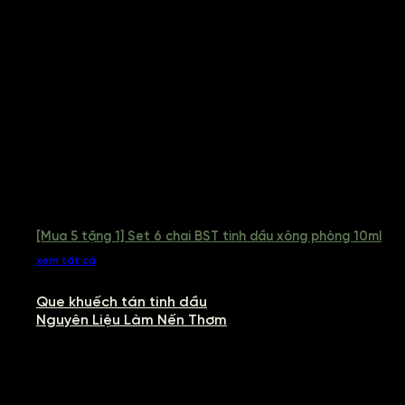
[Mua 5 tặng 1] Set 6 chai BST tinh dầu xông phòng 10ml
xem tất cả
Que khuếch tán tinh dầu
Nguyên Liệu Làm Nến Thơm
NGUYÊN LIỆU LÀM NẾN THƠM
Khám phá nguyên liệu làm nến thơm cao cấp, giúp bạn tự tay tạo ra