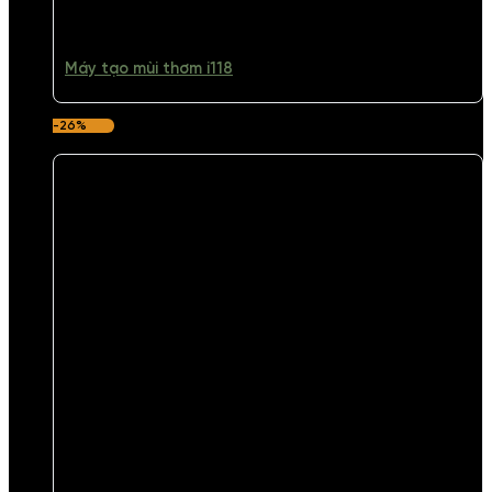
Máy tạo mùi thơm i118
-26%