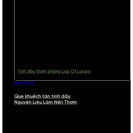
Tinh dầu thơm phòng Lap Of Luxury
xem tất cả
Que khuếch tán tinh dầu
Nguyên Liệu Làm Nến Thơm
NGUYÊN LIỆU LÀM NẾN THƠM
Khám phá nguyên liệu làm nến thơm cao cấp, giúp bạn tự tay tạo ra