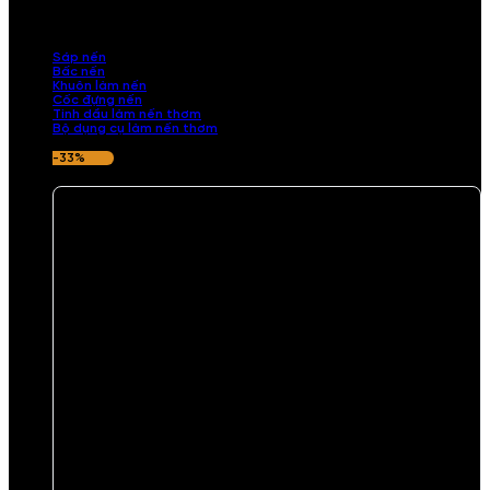
những sản phẩm tinh tế, mang dấu ấn cá nhân. Chúng tôi cung cấp
đầy đủ các thành phần từ sáp nến, bấc nến đến tinh dầu an toàn,
mang lại hương thơm thư giãn, sang trọng.
Sáp nến
Bấc nến
Khuôn làm nến
Cốc đựng nến
Tinh dầu làm nến thơm
Bộ dụng cụ làm nến thơm
-33%