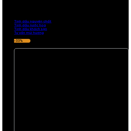
Khám phá bộ sưu tập tinh dầu từ iCHARM. Chúng tôi đã phục vụ rất
nhiều khách sạn, cửa hàng, spa lớn trên toàn quốc. Đổi trả 7 ngày
nếu hương thơm không ưng ý.
Tinh dầu nguyên chất
Tinh dầu nước hoa
Tinh dầu khách sạn
Tư vấn mùi hương
-33%