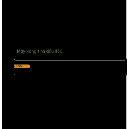
Máy xông tinh dầu i130
-30%