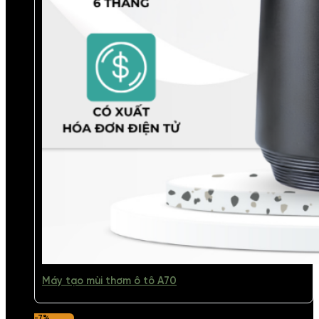
Máy tạo mùi thơm ô tô A70
-7%