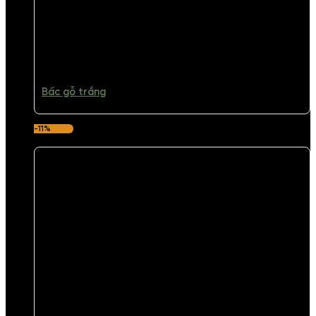
Bấc gỗ trắng
-11%