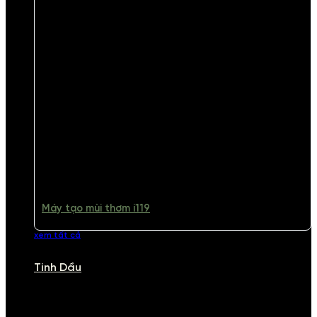
Máy tạo mùi thơm i119
xem tất cả
Tinh Dầu
TINH DẦU