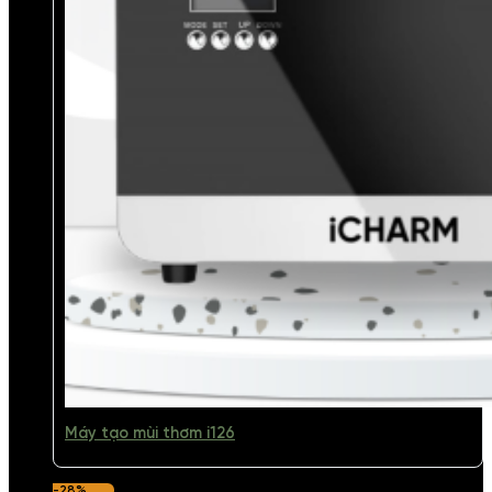
Máy tạo mùi thơm i126
-28%