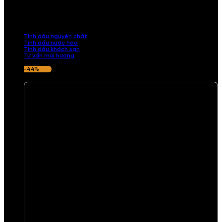
Khám phá bộ sưu tập tinh dầu từ iCHARM. Chúng tôi đã phục vụ rất
nhiều khách sạn, cửa hàng, spa lớn trên toàn quốc. Đổi trả 7 ngày
nếu hương thơm không ưng ý.
Tinh dầu nguyên chất
Tinh dầu nước hoa
Tinh dầu khách sạn
Tư vấn mùi hương
-44%