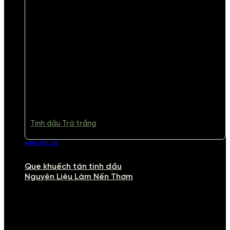
Tinh dầu Trà trắng
xem tất cả
Que khuếch tán tinh dầu
Nguyên Liệu Làm Nến Thơm
NGUYÊN LIỆU LÀM NẾN THƠM
Khám phá nguyên liệu làm nến thơm cao cấp, giúp bạn tự tay tạo ra