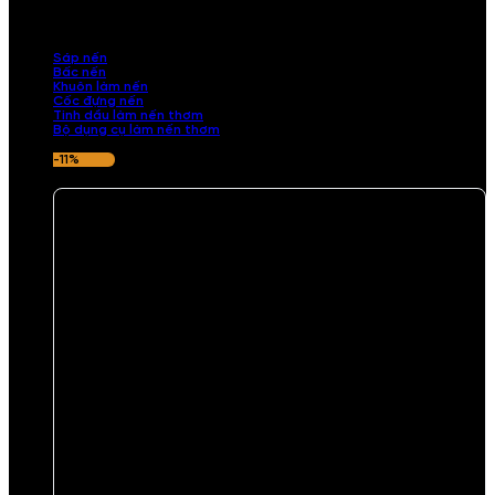
những sản phẩm tinh tế, mang dấu ấn cá nhân. Chúng tôi cung cấp
đầy đủ các thành phần từ sáp nến, bấc nến đến tinh dầu an toàn,
mang lại hương thơm thư giãn, sang trọng.
Sáp nến
Bấc nến
Khuôn làm nến
Cốc đựng nến
Tinh dầu làm nến thơm
Bộ dụng cụ làm nến thơm
-11%