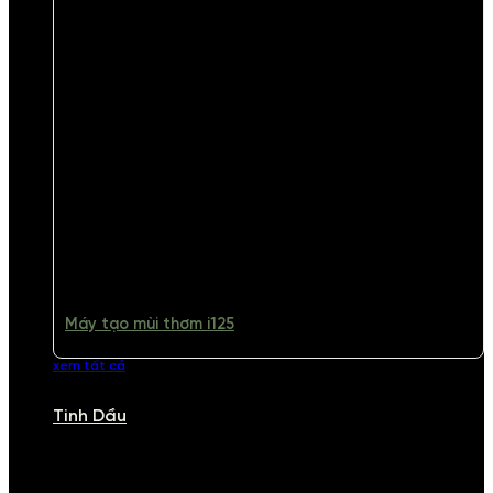
Máy tạo mùi thơm i125
xem tất cả
Tinh Dầu
TINH DẦU