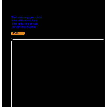
Khám phá bộ sưu tập tinh dầu từ iCHARM. Chúng tôi đã phục vụ rất
nhiều khách sạn, cửa hàng, spa lớn trên toàn quốc. Đổi trả 7 ngày
nếu hương thơm không ưng ý.
Tinh dầu nguyên chất
Tinh dầu nước hoa
Tinh dầu khách sạn
Tư vấn mùi hương
-18%