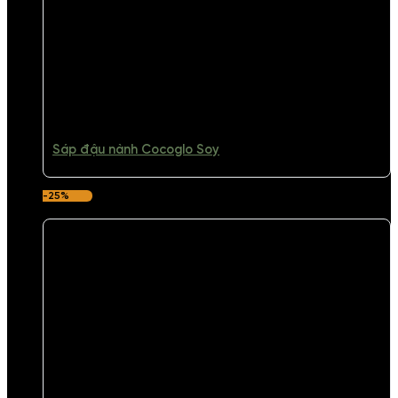
Sáp đậu nành Cocoglo Soy
-25%