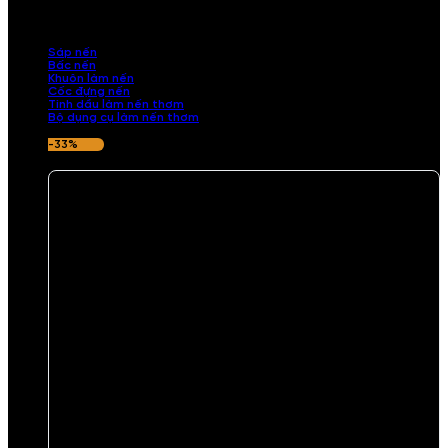
những sản phẩm tinh tế, mang dấu ấn cá nhân. Chúng tôi cung cấp
đầy đủ các thành phần từ sáp nến, bấc nến đến tinh dầu an toàn,
mang lại hương thơm thư giãn, sang trọng.
Sáp nến
Bấc nến
Khuôn làm nến
Cốc đựng nến
Tinh dầu làm nến thơm
Bộ dụng cụ làm nến thơm
-33%