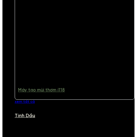
Máy tạo mùi thơm i118
xem tất cả
Tinh Dầu
TINH DẦU