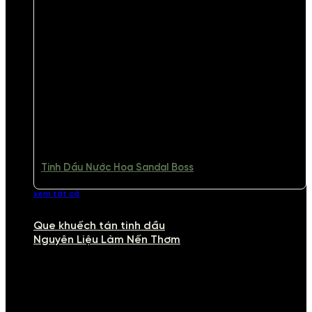
Tinh Dầu Nước Hoa Sandal Boss
xem tất cả
Que khuếch tán tinh dầu
Nguyên Liệu Làm Nến Thơm
NGUYÊN LIỆU LÀM NẾN THƠM
Khám phá nguyên liệu làm nến thơm cao cấp, giúp bạn tự tay tạo ra