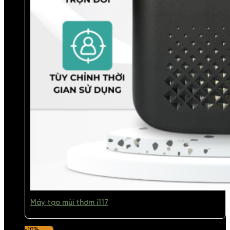
Máy tạo mùi thơm i117
-10%