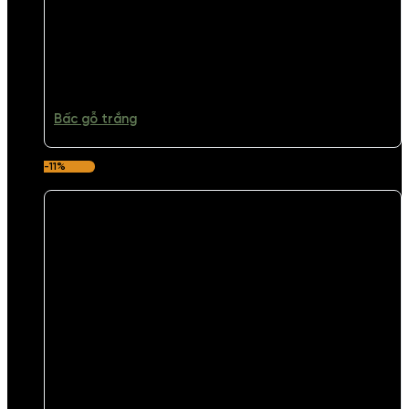
Bấc gỗ trắng
-11%