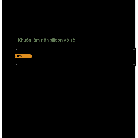
Khuôn làm nến silicon vỏ sò
-11%