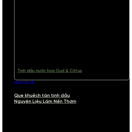
Tinh dầu nước hoa Oud & Citrus
xem tất cả
Que khuếch tán tinh dầu
Nguyên Liệu Làm Nến Thơm
NGUYÊN LIỆU LÀM NẾN THƠM
Khám phá nguyên liệu làm nến thơm cao cấp, giúp bạn tự tay tạo ra