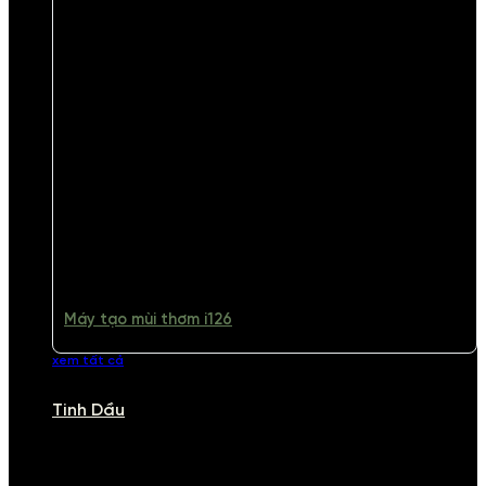
Máy tạo mùi thơm i126
xem tất cả
Tinh Dầu
TINH DẦU