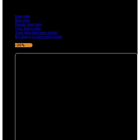
những sản phẩm tinh tế, mang dấu ấn cá nhân. Chúng tôi cung cấp
đầy đủ các thành phần từ sáp nến, bấc nến đến tinh dầu an toàn,
mang lại hương thơm thư giãn, sang trọng.
Sáp nến
Bấc nến
Khuôn làm nến
Cốc đựng nến
Tinh dầu làm nến thơm
Bộ dụng cụ làm nến thơm
-20%