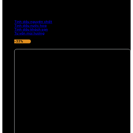
Khám phá bộ sưu tập tinh dầu từ iCHARM. Chúng tôi đã phục vụ rất
nhiều khách sạn, cửa hàng, spa lớn trên toàn quốc. Đổi trả 7 ngày
nếu hương thơm không ưng ý.
Tinh dầu nguyên chất
Tinh dầu nước hoa
Tinh dầu khách sạn
Tư vấn mùi hương
-33%