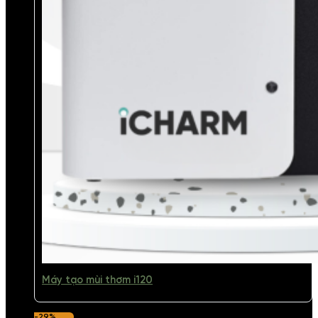
Máy tạo mùi thơm i120
-29%