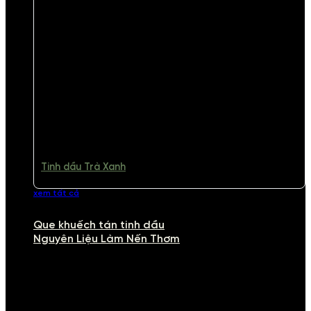
Tinh dầu Trà Xanh
xem tất cả
Que khuếch tán tinh dầu
Nguyên Liệu Làm Nến Thơm
NGUYÊN LIỆU LÀM NẾN THƠM
Khám phá nguyên liệu làm nến thơm cao cấp, giúp bạn tự tay tạo ra