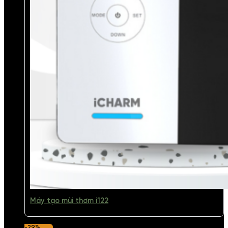
Máy tạo mùi thơm i122
-29%