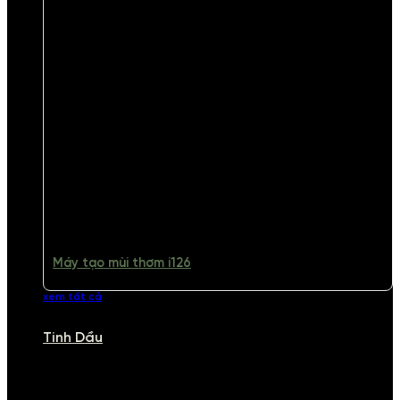
Máy tạo mùi thơm i126
xem tất cả
Tinh Dầu
TINH DẦU