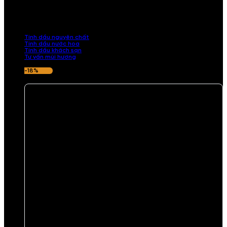
Khám phá bộ sưu tập tinh dầu từ iCHARM. Chúng tôi đã phục vụ rất
nhiều khách sạn, cửa hàng, spa lớn trên toàn quốc. Đổi trả 7 ngày
nếu hương thơm không ưng ý.
Tinh dầu nguyên chất
Tinh dầu nước hoa
Tinh dầu khách sạn
Tư vấn mùi hương
-18%