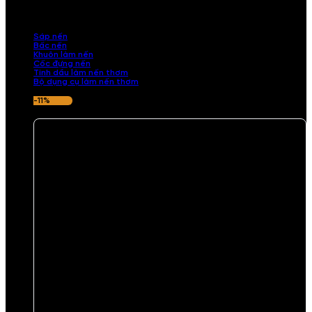
những sản phẩm tinh tế, mang dấu ấn cá nhân. Chúng tôi cung cấp
đầy đủ các thành phần từ sáp nến, bấc nến đến tinh dầu an toàn,
mang lại hương thơm thư giãn, sang trọng.
Sáp nến
Bấc nến
Khuôn làm nến
Cốc đựng nến
Tinh dầu làm nến thơm
Bộ dụng cụ làm nến thơm
-11%