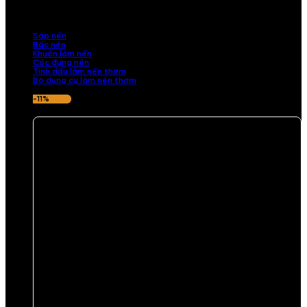
những sản phẩm tinh tế, mang dấu ấn cá nhân. Chúng tôi cung cấp
đầy đủ các thành phần từ sáp nến, bấc nến đến tinh dầu an toàn,
mang lại hương thơm thư giãn, sang trọng.
Sáp nến
Bấc nến
Khuôn làm nến
Cốc đựng nến
Tinh dầu làm nến thơm
Bộ dụng cụ làm nến thơm
-11%