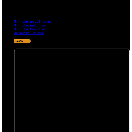
Khám phá bộ sưu tập tinh dầu từ iCHARM. Chúng tôi đã phục vụ rất
nhiều khách sạn, cửa hàng, spa lớn trên toàn quốc. Đổi trả 7 ngày
nếu hương thơm không ưng ý.
Tinh dầu nguyên chất
Tinh dầu nước hoa
Tinh dầu khách sạn
Tư vấn mùi hương
-33%