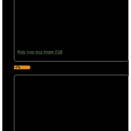
Máy tạo mùi thơm i128
-7%