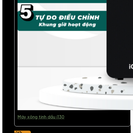
Máy xông tinh dầu i130
-14%