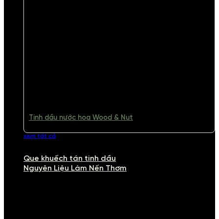
Tinh dầu nước hoa Wood & Nut
xem tất cả
Que khuếch tán tinh dầu
Nguyên Liệu Làm Nến Thơm
NGUYÊN LIỆU LÀM NẾN THƠM
Khám phá nguyên liệu làm nến thơm cao cấp, giúp bạn tự tay tạo ra