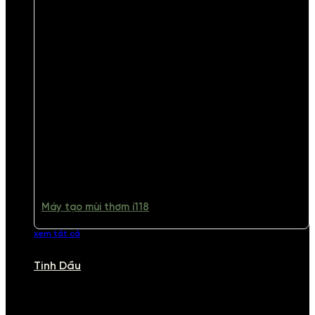
Máy tạo mùi thơm i118
xem tất cả
Tinh Dầu
TINH DẦU