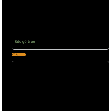
Bấc gỗ tròn
-11%