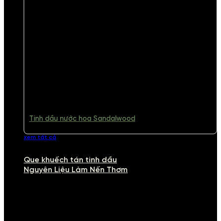
Tinh dầu nước hoa Sandalwood
xem tất cả
Que khuếch tán tinh dầu
Nguyên Liệu Làm Nến Thơm
NGUYÊN LIỆU LÀM NẾN THƠM
Khám phá nguyên liệu làm nến thơm cao cấp, giúp bạn tự tay tạo ra