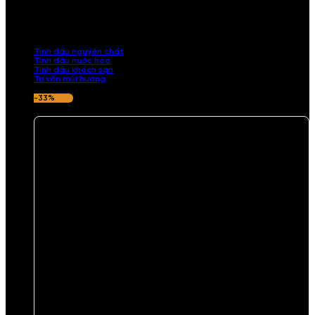
Khám phá bộ sưu tập tinh dầu từ iCHARM. Chúng tôi đã phục vụ rất
nhiều khách sạn, cửa hàng, spa lớn trên toàn quốc. Đổi trả 7 ngày
nếu hương thơm không ưng ý.
Tinh dầu nguyên chất
Tinh dầu nước hoa
Tinh dầu khách sạn
Tư vấn mùi hương
-33%