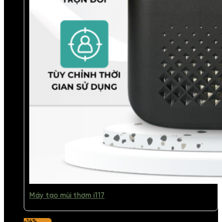
Máy tạo mùi thơm i117
-14%