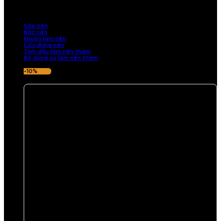
những sản phẩm tinh tế, mang dấu ấn cá nhân. Chúng tôi cung cấp
đầy đủ các thành phần từ sáp nến, bấc nến đến tinh dầu an toàn,
mang lại hương thơm thư giãn, sang trọng.
Sáp nến
Bấc nến
Khuôn làm nến
Cốc đựng nến
Tinh dầu làm nến thơm
Bộ dụng cụ làm nến thơm
-10%