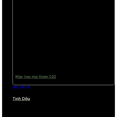
Máy tạo mùi thơm i120
xem tất cả
Tinh Dầu
TINH DẦU