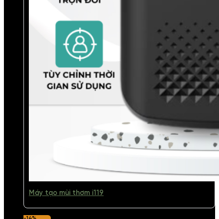
Máy tạo mùi thơm i119
-14%