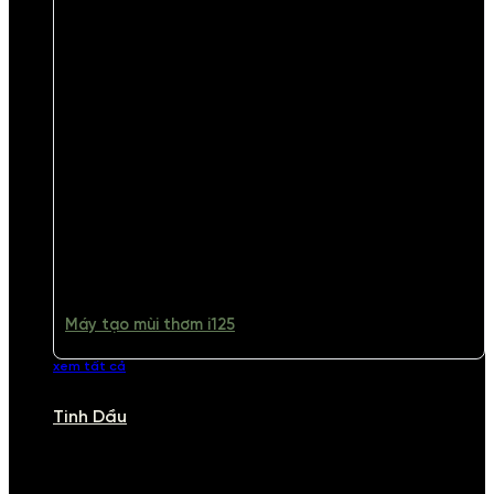
Máy tạo mùi thơm i125
xem tất cả
Tinh Dầu
TINH DẦU