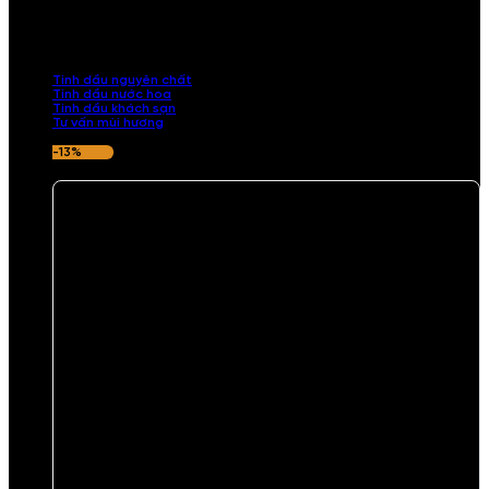
Khám phá bộ sưu tập tinh dầu từ iCHARM. Chúng tôi đã phục vụ rất
nhiều khách sạn, cửa hàng, spa lớn trên toàn quốc. Đổi trả 7 ngày
nếu hương thơm không ưng ý.
Tinh dầu nguyên chất
Tinh dầu nước hoa
Tinh dầu khách sạn
Tư vấn mùi hương
-13%