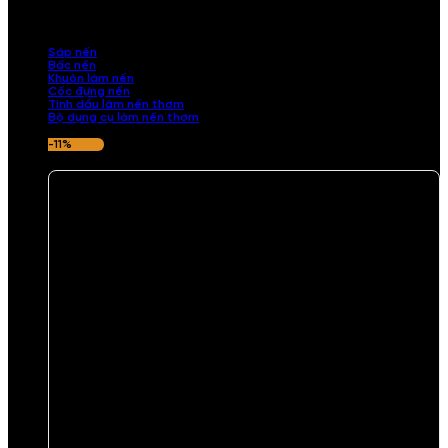
những sản phẩm tinh tế, mang dấu ấn cá nhân. Chúng tôi cung cấp
đầy đủ các thành phần từ sáp nến, bấc nến đến tinh dầu an toàn,
mang lại hương thơm thư giãn, sang trọng.
Sáp nến
Bấc nến
Khuôn làm nến
Cốc đựng nến
Tinh dầu làm nến thơm
Bộ dụng cụ làm nến thơm
-11%