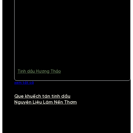
Tinh dầu Hương Thảo
xem tất cả
Que khuếch tán tinh dầu
Nguyên Liệu Làm Nến Thơm
NGUYÊN LIỆU LÀM NẾN THƠM
Khám phá nguyên liệu làm nến thơm cao cấp, giúp bạn tự tay tạo ra