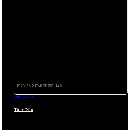
Máy tạo mùi thơm i126
xem tất cả
Tinh Dầu
TINH DẦU