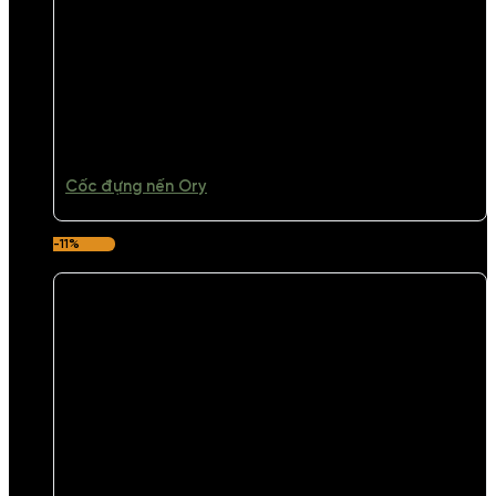
Cốc đựng nến Ory
-11%