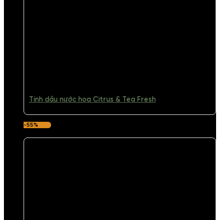
Tinh dầu nước hoa Citrus & Tea Fresh
-55%