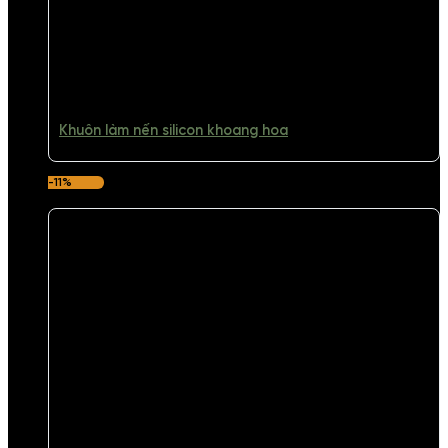
Khuôn làm nến silicon khoang hoa
-11%