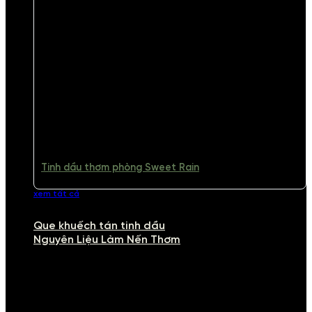
Tinh dầu thơm phòng Sweet Rain
xem tất cả
Que khuếch tán tinh dầu
Nguyên Liệu Làm Nến Thơm
NGUYÊN LIỆU LÀM NẾN THƠM
Khám phá nguyên liệu làm nến thơm cao cấp, giúp bạn tự tay tạo ra