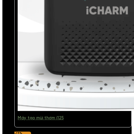
Máy tạo mùi thơm i125
-13%