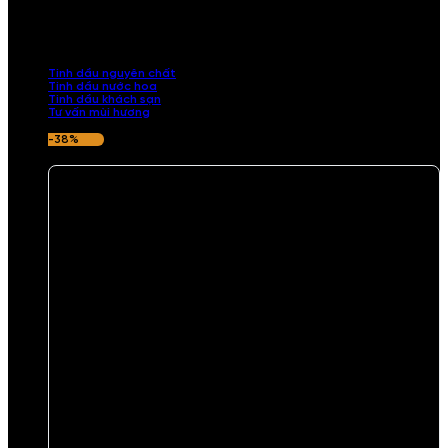
Khám phá bộ sưu tập tinh dầu từ iCHARM. Chúng tôi đã phục vụ rất
nhiều khách sạn, cửa hàng, spa lớn trên toàn quốc. Đổi trả 7 ngày
nếu hương thơm không ưng ý.
Tinh dầu nguyên chất
Tinh dầu nước hoa
Tinh dầu khách sạn
Tư vấn mùi hương
-38%