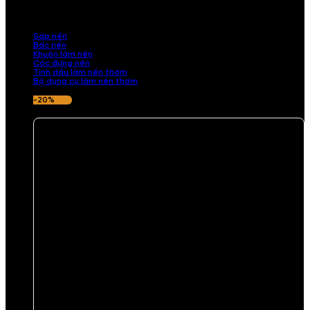
những sản phẩm tinh tế, mang dấu ấn cá nhân. Chúng tôi cung cấp
đầy đủ các thành phần từ sáp nến, bấc nến đến tinh dầu an toàn,
mang lại hương thơm thư giãn, sang trọng.
Sáp nến
Bấc nến
Khuôn làm nến
Cốc đựng nến
Tinh dầu làm nến thơm
Bộ dụng cụ làm nến thơm
-20%