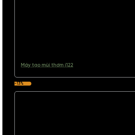
Máy tạo mùi thơm i122
-13%