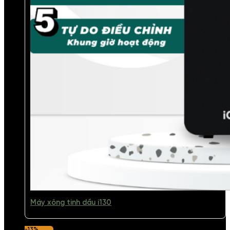
Máy xông tinh dầu i130
-13%