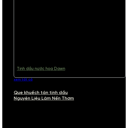
Tinh dầu nước hoa Dawn
xem tất cả
Que khuếch tán tinh dầu
Nguyên Liệu Làm Nến Thơm
NGUYÊN LIỆU LÀM NẾN THƠM
Khám phá nguyên liệu làm nến thơm cao cấp, giúp bạn tự tay tạo ra