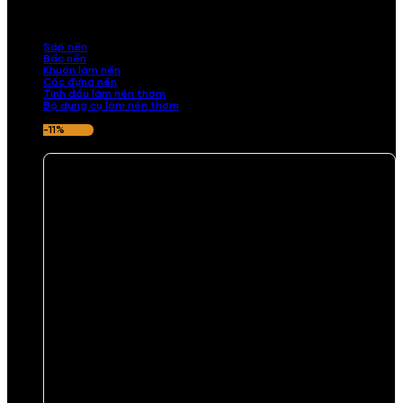
những sản phẩm tinh tế, mang dấu ấn cá nhân. Chúng tôi cung cấp
đầy đủ các thành phần từ sáp nến, bấc nến đến tinh dầu an toàn,
mang lại hương thơm thư giãn, sang trọng.
Sáp nến
Bấc nến
Khuôn làm nến
Cốc đựng nến
Tinh dầu làm nến thơm
Bộ dụng cụ làm nến thơm
-11%