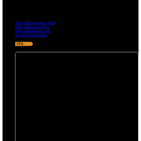
Khám phá bộ sưu tập tinh dầu từ iCHARM. Chúng tôi đã phục vụ rất
nhiều khách sạn, cửa hàng, spa lớn trên toàn quốc. Đổi trả 7 ngày
nếu hương thơm không ưng ý.
Tinh dầu nguyên chất
Tinh dầu nước hoa
Tinh dầu khách sạn
Tư vấn mùi hương
-13%