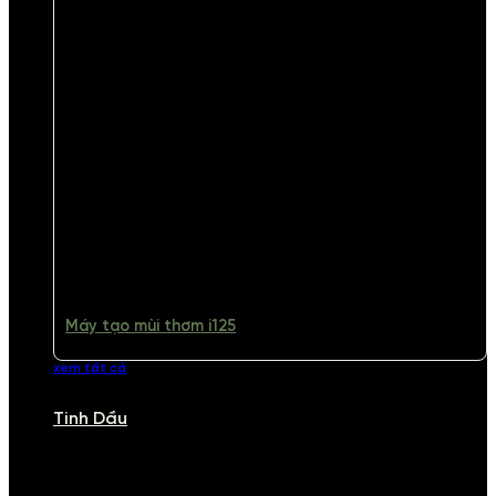
Máy tạo mùi thơm i125
xem tất cả
Tinh Dầu
TINH DẦU