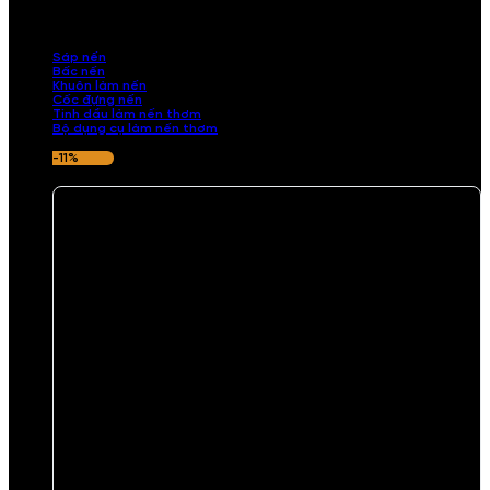
những sản phẩm tinh tế, mang dấu ấn cá nhân. Chúng tôi cung cấp
đầy đủ các thành phần từ sáp nến, bấc nến đến tinh dầu an toàn,
mang lại hương thơm thư giãn, sang trọng.
Sáp nến
Bấc nến
Khuôn làm nến
Cốc đựng nến
Tinh dầu làm nến thơm
Bộ dụng cụ làm nến thơm
-11%