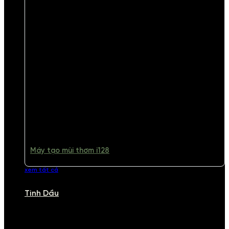
Máy tạo mùi thơm i128
xem tất cả
Tinh Dầu
TINH DẦU