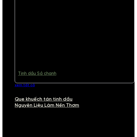
Tinh dầu Sả chanh
xem tất cả
Que khuếch tán tinh dầu
Nguyên Liệu Làm Nến Thơm
NGUYÊN LIỆU LÀM NẾN THƠM
Khám phá nguyên liệu làm nến thơm cao cấp, giúp bạn tự tay tạo ra