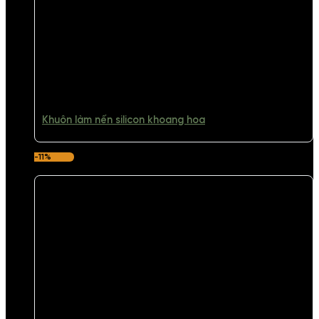
Khuôn làm nến silicon khoang hoa
-11%