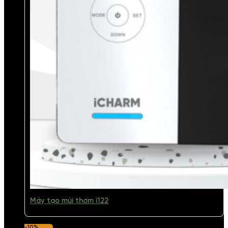
Máy tạo mùi thơm i122
-10%