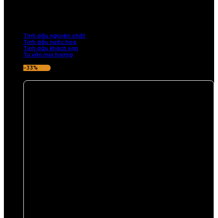
Khám phá bộ sưu tập tinh dầu từ iCHARM. Chúng tôi đã phục vụ rất
nhiều khách sạn, cửa hàng, spa lớn trên toàn quốc. Đổi trả 7 ngày
nếu hương thơm không ưng ý.
Tinh dầu nguyên chất
Tinh dầu nước hoa
Tinh dầu khách sạn
Tư vấn mùi hương
-33%