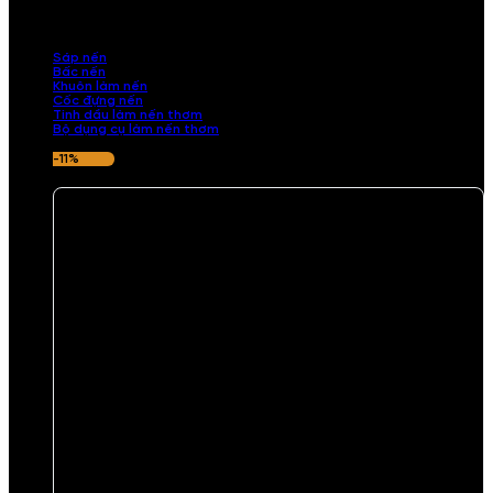
những sản phẩm tinh tế, mang dấu ấn cá nhân. Chúng tôi cung cấp
đầy đủ các thành phần từ sáp nến, bấc nến đến tinh dầu an toàn,
mang lại hương thơm thư giãn, sang trọng.
Sáp nến
Bấc nến
Khuôn làm nến
Cốc đựng nến
Tinh dầu làm nến thơm
Bộ dụng cụ làm nến thơm
-11%