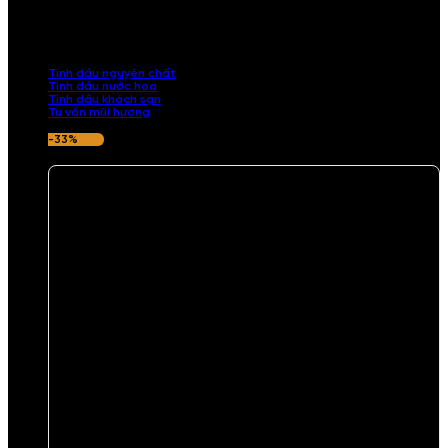
Khám phá bộ sưu tập tinh dầu từ iCHARM. Chúng tôi đã phục vụ rất
nhiều khách sạn, cửa hàng, spa lớn trên toàn quốc. Đổi trả 7 ngày
nếu hương thơm không ưng ý.
Tinh dầu nguyên chất
Tinh dầu nước hoa
Tinh dầu khách sạn
Tư vấn mùi hương
-33%