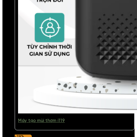
Máy tạo mùi thơm i119
-29%