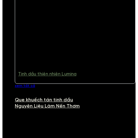
Tinh dầu thiên nhiên Lumina
xem tất cả
Que khuếch tán tinh dầu
Nguyên Liệu Làm Nến Thơm
NGUYÊN LIỆU LÀM NẾN THƠM
Khám phá nguyên liệu làm nến thơm cao cấp, giúp bạn tự tay tạo ra