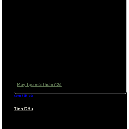
Máy tạo mùi thơm i126
xem tất cả
Tinh Dầu
TINH DẦU