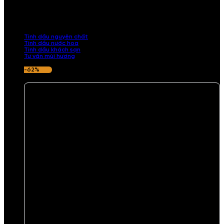
Khám phá bộ sưu tập tinh dầu từ iCHARM. Chúng tôi đã phục vụ rất
nhiều khách sạn, cửa hàng, spa lớn trên toàn quốc. Đổi trả 7 ngày
nếu hương thơm không ưng ý.
Tinh dầu nguyên chất
Tinh dầu nước hoa
Tinh dầu khách sạn
Tư vấn mùi hương
-62%