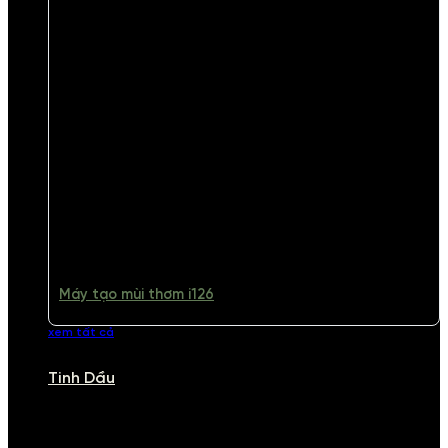
Máy tạo mùi thơm i126
xem tất cả
Tinh Dầu
TINH DẦU