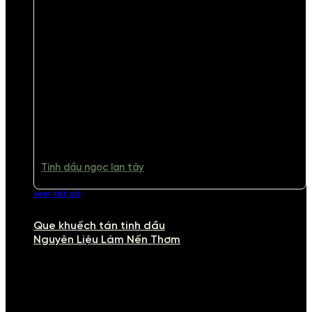
Tinh dầu ngọc lan tây
xem tất cả
Que khuếch tán tinh dầu
Nguyên Liệu Làm Nến Thơm
NGUYÊN LIỆU LÀM NẾN THƠM
Khám phá nguyên liệu làm nến thơm cao cấp, giúp bạn tự tay tạo ra