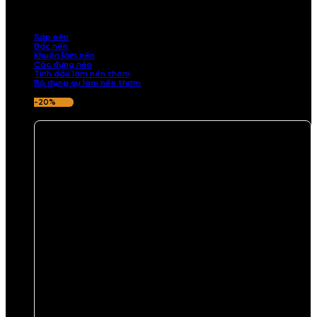
những sản phẩm tinh tế, mang dấu ấn cá nhân. Chúng tôi cung cấp
đầy đủ các thành phần từ sáp nến, bấc nến đến tinh dầu an toàn,
mang lại hương thơm thư giãn, sang trọng.
Sáp nến
Bấc nến
Khuôn làm nến
Cốc đựng nến
Tinh dầu làm nến thơm
Bộ dụng cụ làm nến thơm
-20%