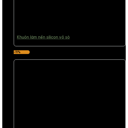
Khuôn làm nến silicon vỏ sò
-11%