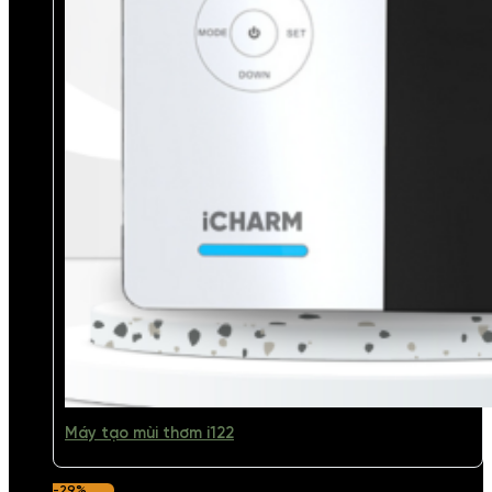
Máy tạo mùi thơm i122
-29%