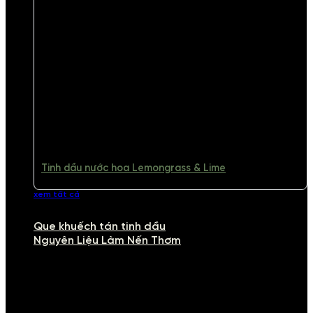
Tinh dầu nước hoa Lemongrass & Lime
xem tất cả
Que khuếch tán tinh dầu
Nguyên Liệu Làm Nến Thơm
NGUYÊN LIỆU LÀM NẾN THƠM
Khám phá nguyên liệu làm nến thơm cao cấp, giúp bạn tự tay tạo ra