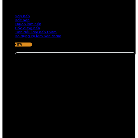
những sản phẩm tinh tế, mang dấu ấn cá nhân. Chúng tôi cung cấp
đầy đủ các thành phần từ sáp nến, bấc nến đến tinh dầu an toàn,
mang lại hương thơm thư giãn, sang trọng.
Sáp nến
Bấc nến
Khuôn làm nến
Cốc đựng nến
Tinh dầu làm nến thơm
Bộ dụng cụ làm nến thơm
-11%