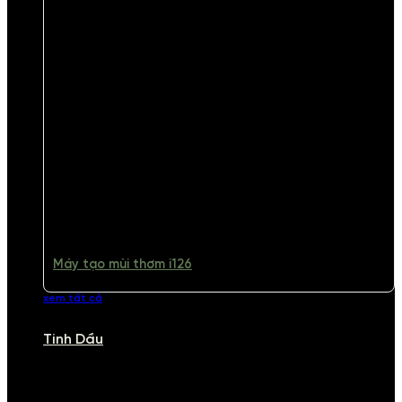
Máy tạo mùi thơm i126
xem tất cả
Tinh Dầu
TINH DẦU