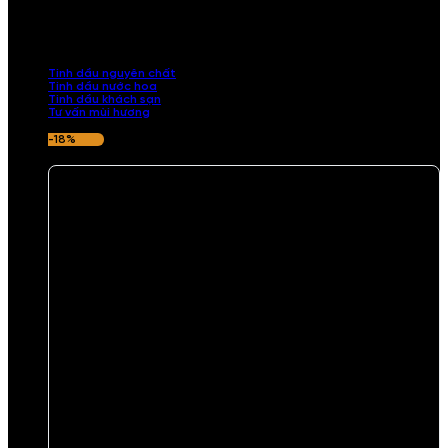
Khám phá bộ sưu tập tinh dầu từ iCHARM. Chúng tôi đã phục vụ rất
nhiều khách sạn, cửa hàng, spa lớn trên toàn quốc. Đổi trả 7 ngày
nếu hương thơm không ưng ý.
Tinh dầu nguyên chất
Tinh dầu nước hoa
Tinh dầu khách sạn
Tư vấn mùi hương
-18%