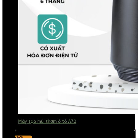
Máy tạo mùi thơm ô tô A70
-14%