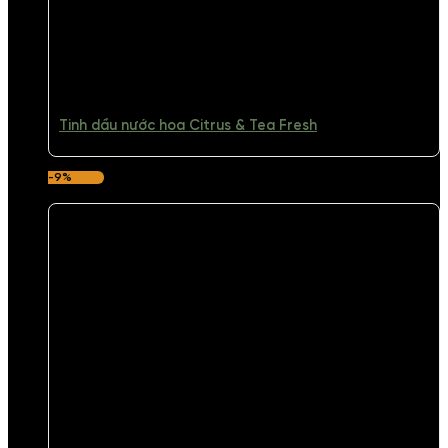
Tinh dầu nước hoa Citrus & Tea Fresh
-9%