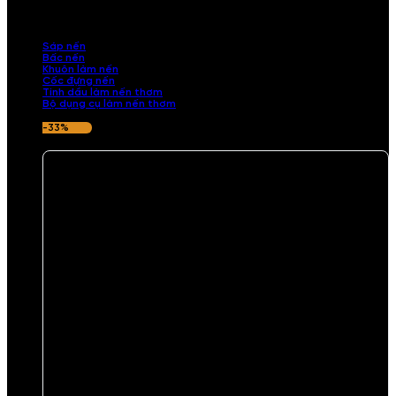
những sản phẩm tinh tế, mang dấu ấn cá nhân. Chúng tôi cung cấp
đầy đủ các thành phần từ sáp nến, bấc nến đến tinh dầu an toàn,
mang lại hương thơm thư giãn, sang trọng.
Sáp nến
Bấc nến
Khuôn làm nến
Cốc đựng nến
Tinh dầu làm nến thơm
Bộ dụng cụ làm nến thơm
-33%