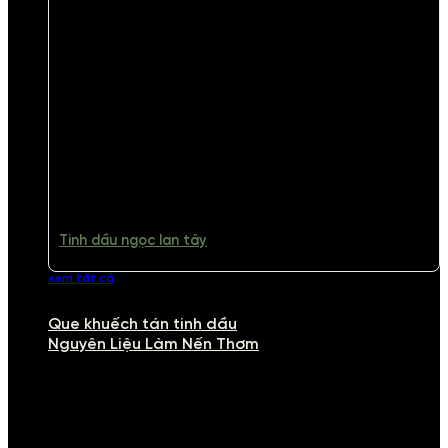
Tinh dầu ngọc lan tây
xem tất cả
Que khuếch tán tinh dầu
Nguyên Liệu Làm Nến Thơm
NGUYÊN LIỆU LÀM NẾN THƠM
Khám phá nguyên liệu làm nến thơm cao cấp, giúp bạn tự tay tạo ra