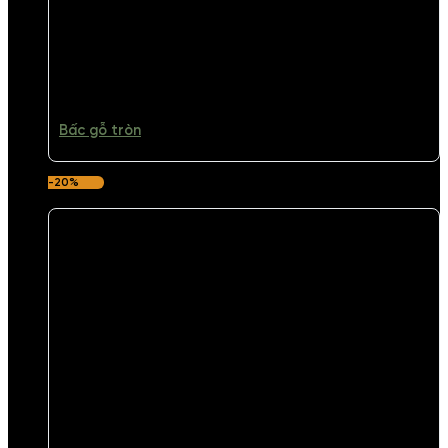
Bấc gỗ tròn
-20%