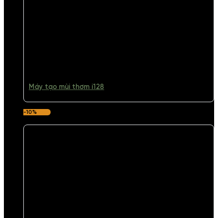
Máy tạo mùi thơm i128
-10%