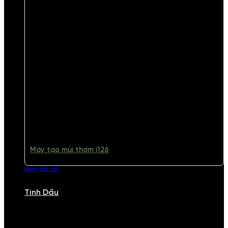
Máy tạo mùi thơm i126
xem tất cả
Tinh Dầu
TINH DẦU