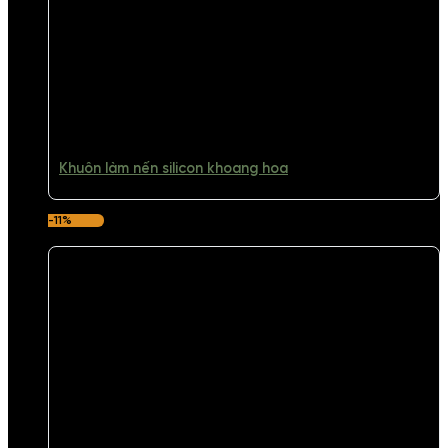
Khuôn làm nến silicon khoang hoa
-11%