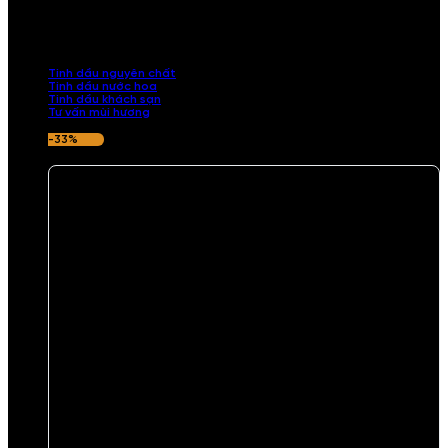
Khám phá bộ sưu tập tinh dầu từ iCHARM. Chúng tôi đã phục vụ rất
nhiều khách sạn, cửa hàng, spa lớn trên toàn quốc. Đổi trả 7 ngày
nếu hương thơm không ưng ý.
Tinh dầu nguyên chất
Tinh dầu nước hoa
Tinh dầu khách sạn
Tư vấn mùi hương
-33%