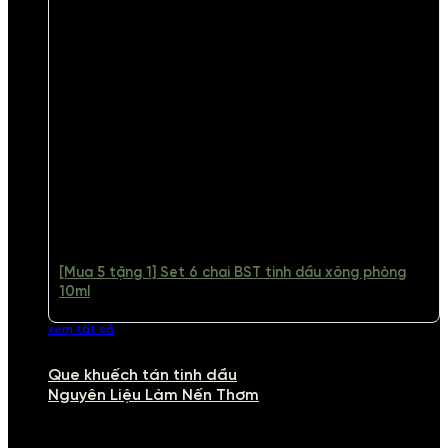
[Mua 5 tặng 1] Set 6 chai BST tinh dầu xông phòng
10ml
xem tất cả
Que khuếch tán tinh dầu
Nguyên Liệu Làm Nến Thơm