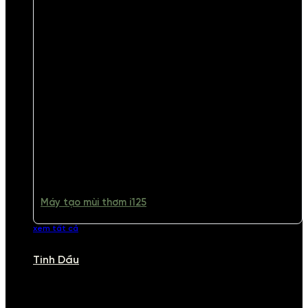
Máy tạo mùi thơm i125
xem tất cả
Tinh Dầu
TINH DẦU