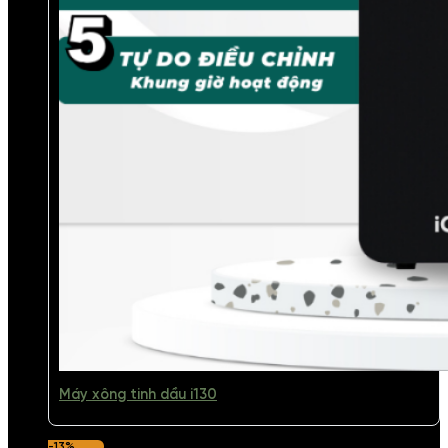
Máy xông tinh dầu i130
-13%