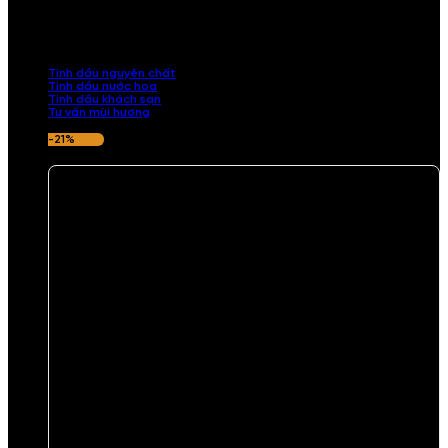
Khám phá bộ sưu tập tinh dầu từ iCHARM. Chúng tôi đã phục vụ rất
nhiều khách sạn, cửa hàng, spa lớn trên toàn quốc. Đổi trả 7 ngày
nếu hương thơm không ưng ý.
Tinh dầu nguyên chất
Tinh dầu nước hoa
Tinh dầu khách sạn
Tư vấn mùi hương
-21%