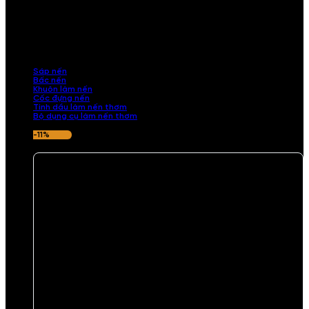
NGUYÊN LIỆU LÀM NẾN THƠM
Khám phá nguyên liệu làm nến thơm cao cấp, giúp bạn tự tay tạo ra
những sản phẩm tinh tế, mang dấu ấn cá nhân. Chúng tôi cung cấp
đầy đủ các thành phần từ sáp nến, bấc nến đến tinh dầu an toàn,
mang lại hương thơm thư giãn, sang trọng.
Sáp nến
Bấc nến
Khuôn làm nến
Cốc đựng nến
Tinh dầu làm nến thơm
Bộ dụng cụ làm nến thơm
-11%