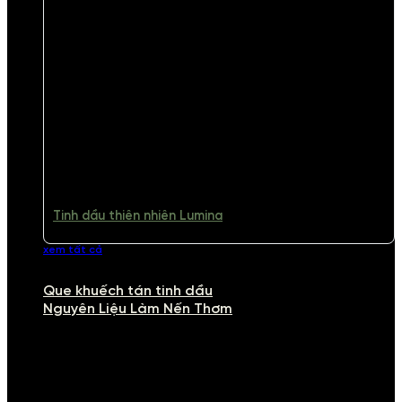
Tinh dầu thiên nhiên Lumina
xem tất cả
Que khuếch tán tinh dầu
Nguyên Liệu Làm Nến Thơm
NGUYÊN LIỆU LÀM NẾN THƠM
Khám phá nguyên liệu làm nến thơm cao cấp, giúp bạn tự tay tạo ra