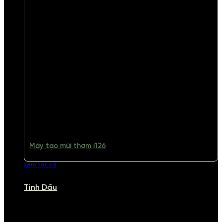
Máy tạo mùi thơm i126
xem tất cả
Tinh Dầu
TINH DẦU