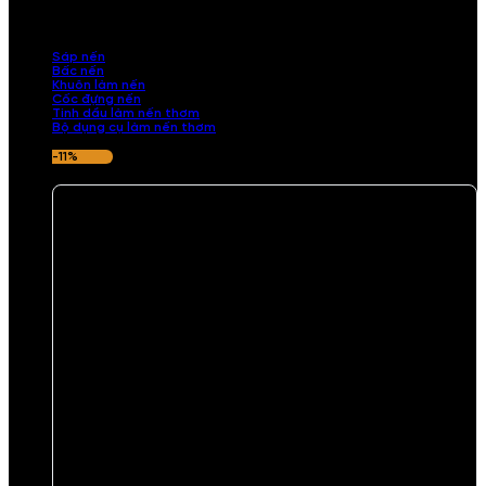
những sản phẩm tinh tế, mang dấu ấn cá nhân. Chúng tôi cung cấp
đầy đủ các thành phần từ sáp nến, bấc nến đến tinh dầu an toàn,
mang lại hương thơm thư giãn, sang trọng.
Sáp nến
Bấc nến
Khuôn làm nến
Cốc đựng nến
Tinh dầu làm nến thơm
Bộ dụng cụ làm nến thơm
-11%