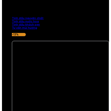
Khám phá bộ sưu tập tinh dầu từ iCHARM. Chúng tôi đã phục vụ rất
nhiều khách sạn, cửa hàng, spa lớn trên toàn quốc. Đổi trả 7 ngày
nếu hương thơm không ưng ý.
Tinh dầu nguyên chất
Tinh dầu nước hoa
Tinh dầu khách sạn
Tư vấn mùi hương
-13%