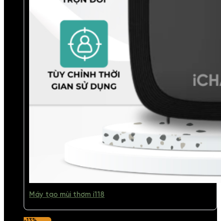
Máy tạo mùi thơm i118
-13%