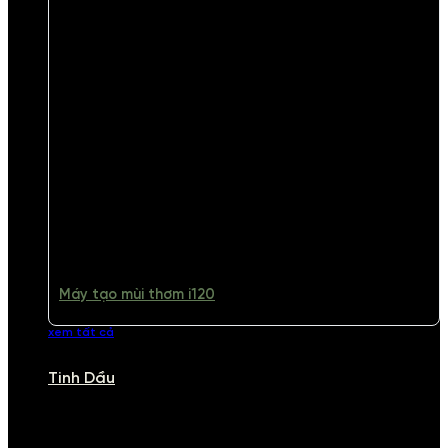
Máy tạo mùi thơm i120
xem tất cả
Tinh Dầu
TINH DẦU