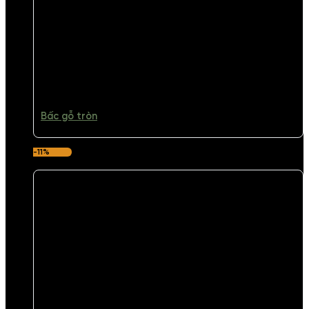
Bấc gỗ tròn
-11%