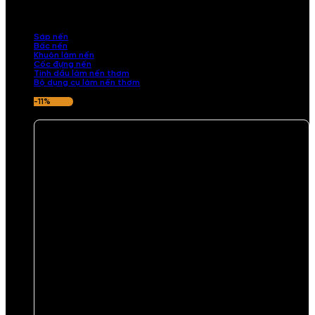
những sản phẩm tinh tế, mang dấu ấn cá nhân. Chúng tôi cung cấp
đầy đủ các thành phần từ sáp nến, bấc nến đến tinh dầu an toàn,
mang lại hương thơm thư giãn, sang trọng.
Sáp nến
Bấc nến
Khuôn làm nến
Cốc đựng nến
Tinh dầu làm nến thơm
Bộ dụng cụ làm nến thơm
-11%