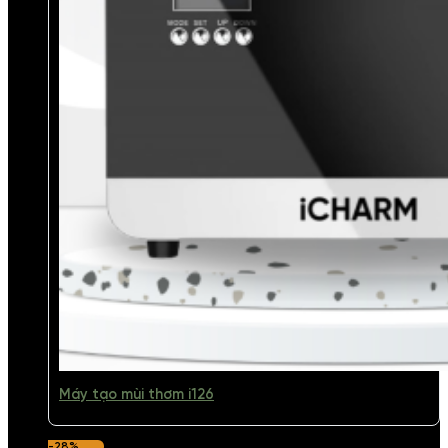
Máy tạo mùi thơm i126
-28%