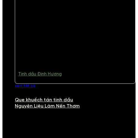
Tinh dầu Đinh Hương
xem tất cả
Que khuếch tán tinh dầu
Nguyên Liệu Làm Nến Thơm
NGUYÊN LIỆU LÀM NẾN THƠM
Khám phá nguyên liệu làm nến thơm cao cấp, giúp bạn tự tay tạo ra