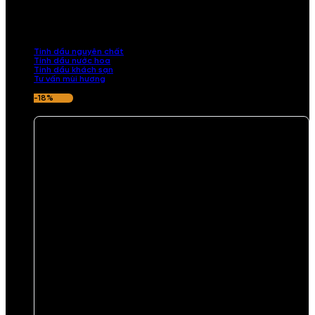
Khám phá bộ sưu tập tinh dầu từ iCHARM. Chúng tôi đã phục vụ rất
nhiều khách sạn, cửa hàng, spa lớn trên toàn quốc. Đổi trả 7 ngày
nếu hương thơm không ưng ý.
Tinh dầu nguyên chất
Tinh dầu nước hoa
Tinh dầu khách sạn
Tư vấn mùi hương
-18%