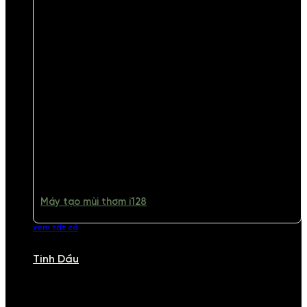
Máy tạo mùi thơm i128
xem tất cả
Tinh Dầu
TINH DẦU