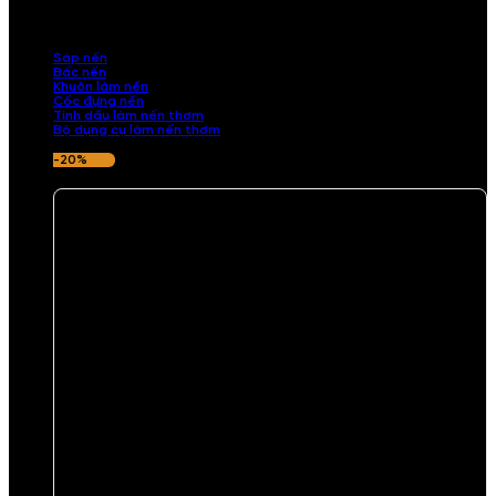
những sản phẩm tinh tế, mang dấu ấn cá nhân. Chúng tôi cung cấp
đầy đủ các thành phần từ sáp nến, bấc nến đến tinh dầu an toàn,
mang lại hương thơm thư giãn, sang trọng.
Sáp nến
Bấc nến
Khuôn làm nến
Cốc đựng nến
Tinh dầu làm nến thơm
Bộ dụng cụ làm nến thơm
-20%