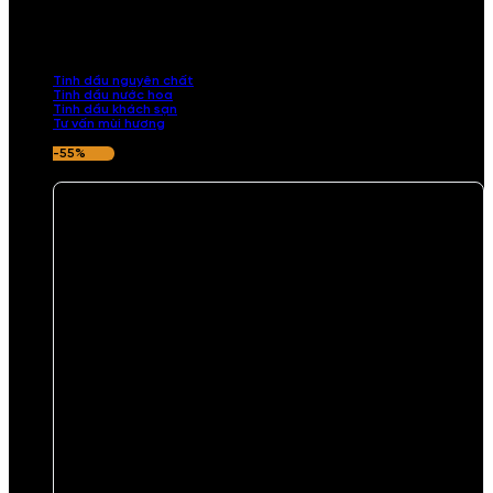
Khám phá bộ sưu tập tinh dầu từ iCHARM. Chúng tôi đã phục vụ rất
nhiều khách sạn, cửa hàng, spa lớn trên toàn quốc. Đổi trả 7 ngày
nếu hương thơm không ưng ý.
Tinh dầu nguyên chất
Tinh dầu nước hoa
Tinh dầu khách sạn
Tư vấn mùi hương
-55%