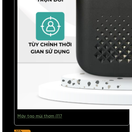
Máy tạo mùi thơm i117
-10%