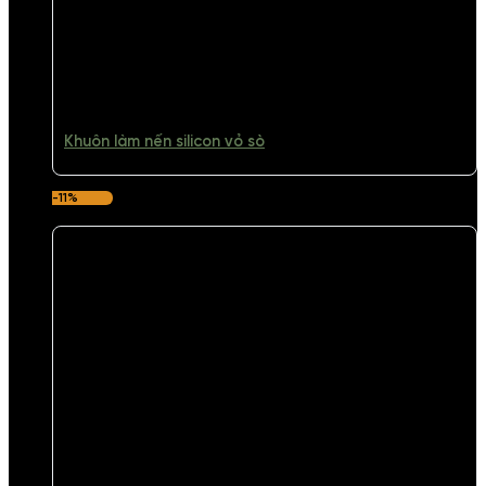
Khuôn làm nến silicon vỏ sò
-11%