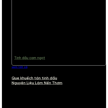
Tinh dầu cam ngọt
xem tất cả
Que khuếch tán tinh dầu
Nguyên Liệu Làm Nến Thơm
NGUYÊN LIỆU LÀM NẾN THƠM
Khám phá nguyên liệu làm nến thơm cao cấp, giúp bạn tự tay tạo ra