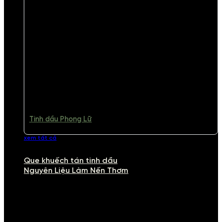
Tinh dầu Phong Lữ
xem tất cả
Que khuếch tán tinh dầu
Nguyên Liệu Làm Nến Thơm
NGUYÊN LIỆU LÀM NẾN THƠM
Khám phá nguyên liệu làm nến thơm cao cấp, giúp bạn tự tay tạo ra