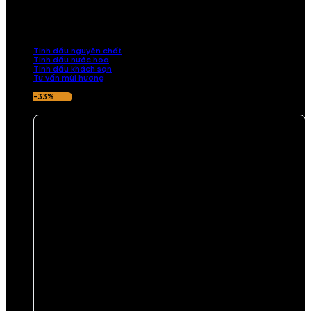
Khám phá bộ sưu tập tinh dầu từ iCHARM. Chúng tôi đã phục vụ rất
nhiều khách sạn, cửa hàng, spa lớn trên toàn quốc. Đổi trả 7 ngày
nếu hương thơm không ưng ý.
Tinh dầu nguyên chất
Tinh dầu nước hoa
Tinh dầu khách sạn
Tư vấn mùi hương
-33%