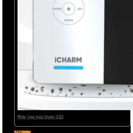
Máy tạo mùi thơm i122
-13%