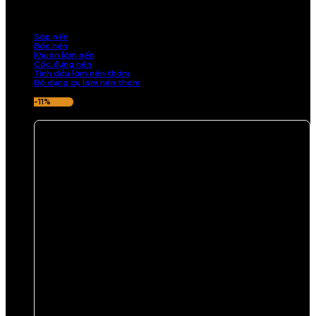
những sản phẩm tinh tế, mang dấu ấn cá nhân. Chúng tôi cung cấp
đầy đủ các thành phần từ sáp nến, bấc nến đến tinh dầu an toàn,
mang lại hương thơm thư giãn, sang trọng.
Sáp nến
Bấc nến
Khuôn làm nến
Cốc đựng nến
Tinh dầu làm nến thơm
Bộ dụng cụ làm nến thơm
-11%