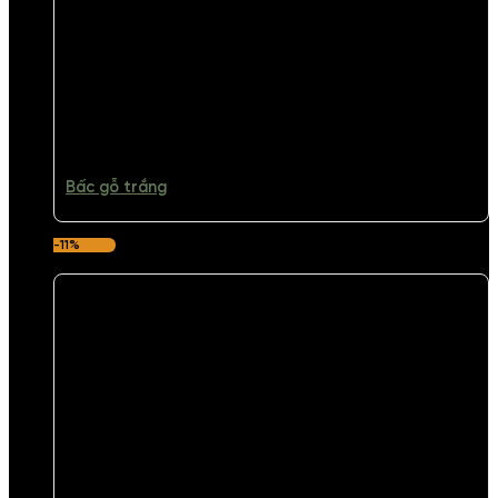
Bấc gỗ trắng
-11%