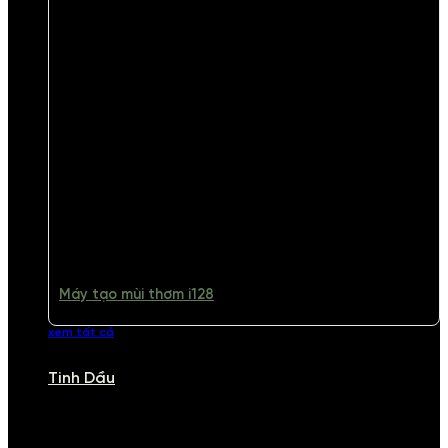
Máy tạo mùi thơm i128
xem tất cả
Tinh Dầu
TINH DẦU