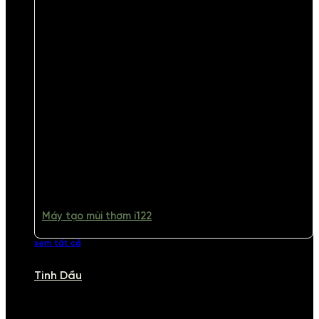
Máy tạo mùi thơm i122
xem tất cả
Tinh Dầu