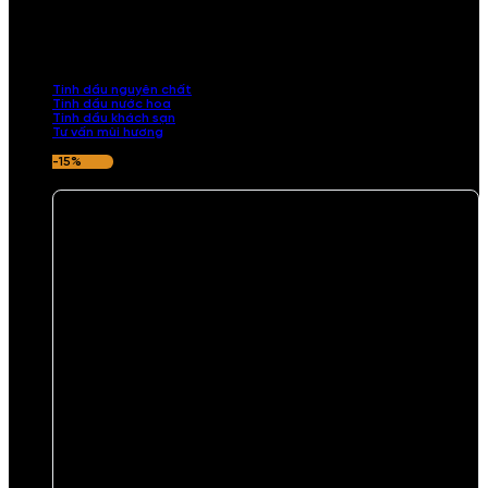
TINH DẦU
Khám phá bộ sưu tập tinh dầu từ iCHARM. Chúng tôi đã phục vụ rất
nhiều khách sạn, cửa hàng, spa lớn trên toàn quốc. Đổi trả 7 ngày
nếu hương thơm không ưng ý.
Tinh dầu nguyên chất
Tinh dầu nước hoa
Tinh dầu khách sạn
Tư vấn mùi hương
-15%