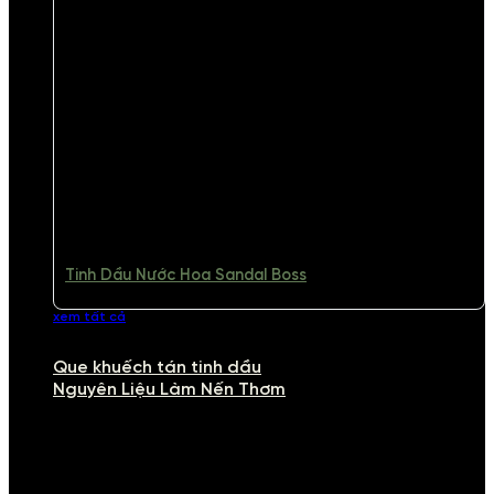
Tinh Dầu Nước Hoa Sandal Boss
xem tất cả
Que khuếch tán tinh dầu
Nguyên Liệu Làm Nến Thơm
NGUYÊN LIỆU LÀM NẾN THƠM
Khám phá nguyên liệu làm nến thơm cao cấp, giúp bạn tự tay tạo ra