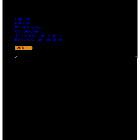
những sản phẩm tinh tế, mang dấu ấn cá nhân. Chúng tôi cung cấp
đầy đủ các thành phần từ sáp nến, bấc nến đến tinh dầu an toàn,
mang lại hương thơm thư giãn, sang trọng.
Sáp nến
Bấc nến
Khuôn làm nến
Cốc đựng nến
Tinh dầu làm nến thơm
Bộ dụng cụ làm nến thơm
-20%