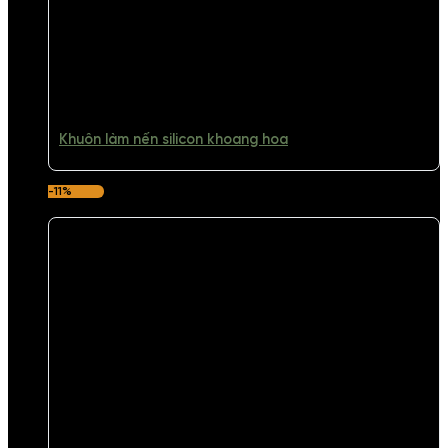
Khuôn làm nến silicon khoang hoa
-11%