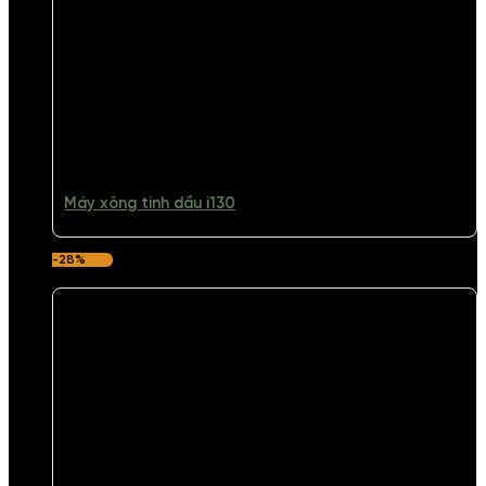
Máy xông tinh dầu i130
-28%