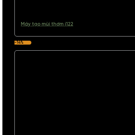
Máy tạo mùi thơm i122
-14%