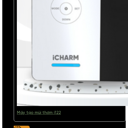
Máy tạo mùi thơm i122
-13%