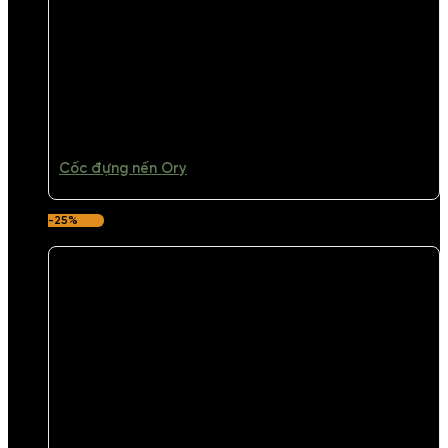
Cốc đựng nến Ory
-25%