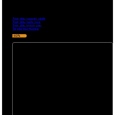
Khám phá bộ sưu tập tinh dầu từ iCHARM. Chúng tôi đã phục vụ rất
nhiều khách sạn, cửa hàng, spa lớn trên toàn quốc. Đổi trả 7 ngày
nếu hương thơm không ưng ý.
Tinh dầu nguyên chất
Tinh dầu nước hoa
Tinh dầu khách sạn
Tư vấn mùi hương
-62%