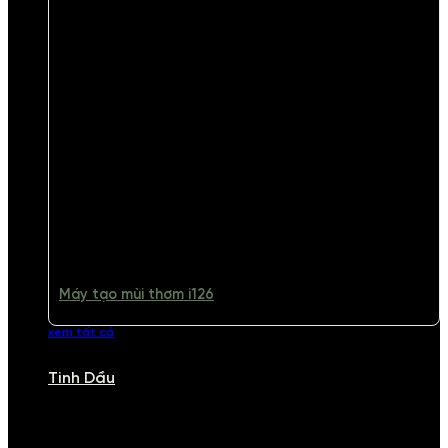
Máy tạo mùi thơm i126
xem tất cả
Tinh Dầu
TINH DẦU