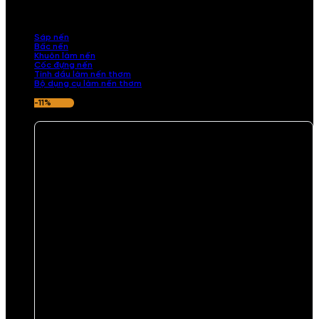
những sản phẩm tinh tế, mang dấu ấn cá nhân. Chúng tôi cung cấp
đầy đủ các thành phần từ sáp nến, bấc nến đến tinh dầu an toàn,
mang lại hương thơm thư giãn, sang trọng.
Sáp nến
Bấc nến
Khuôn làm nến
Cốc đựng nến
Tinh dầu làm nến thơm
Bộ dụng cụ làm nến thơm
-11%