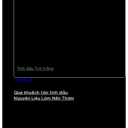
Tinh dầu Trà trắng
xem tất cả
Que khuếch tán tinh dầu
Nguyên Liệu Làm Nến Thơm
NGUYÊN LIỆU LÀM NẾN THƠM
Khám phá nguyên liệu làm nến thơm cao cấp, giúp bạn tự tay tạo ra