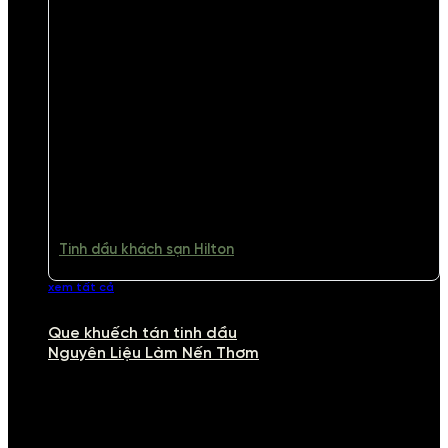
Tinh dầu khách sạn Hilton
xem tất cả
Que khuếch tán tinh dầu
Nguyên Liệu Làm Nến Thơm
NGUYÊN LIỆU LÀM NẾN THƠM
Khám phá nguyên liệu làm nến thơm cao cấp, giúp bạn tự tay tạo ra