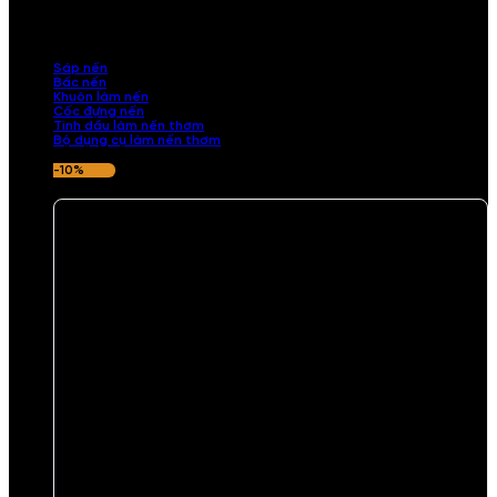
những sản phẩm tinh tế, mang dấu ấn cá nhân. Chúng tôi cung cấp
đầy đủ các thành phần từ sáp nến, bấc nến đến tinh dầu an toàn,
mang lại hương thơm thư giãn, sang trọng.
Sáp nến
Bấc nến
Khuôn làm nến
Cốc đựng nến
Tinh dầu làm nến thơm
Bộ dụng cụ làm nến thơm
-10%