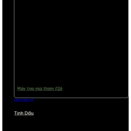
Máy tạo mùi thơm i126
xem tất cả
Tinh Dầu