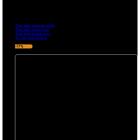
TINH DẦU
Khám phá bộ sưu tập tinh dầu từ iCHARM. Chúng tôi đã phục vụ rất
nhiều khách sạn, cửa hàng, spa lớn trên toàn quốc. Đổi trả 7 ngày
nếu hương thơm không ưng ý.
Tinh dầu nguyên chất
Tinh dầu nước hoa
Tinh dầu khách sạn
Tư vấn mùi hương
-17%