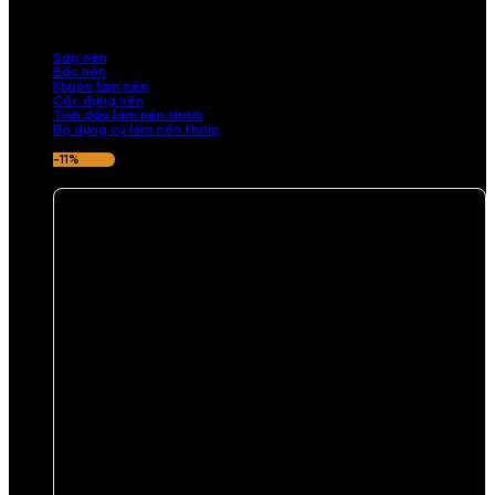
những sản phẩm tinh tế, mang dấu ấn cá nhân. Chúng tôi cung cấp
đầy đủ các thành phần từ sáp nến, bấc nến đến tinh dầu an toàn,
mang lại hương thơm thư giãn, sang trọng.
Sáp nến
Bấc nến
Khuôn làm nến
Cốc đựng nến
Tinh dầu làm nến thơm
Bộ dụng cụ làm nến thơm
-11%