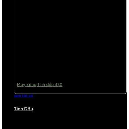
Máy xông tinh dầu i130
xem tất cả
Tinh Dầu
TINH DẦU