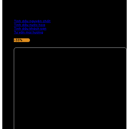
Khám phá bộ sưu tập tinh dầu từ iCHARM. Chúng tôi đã phục vụ rất
nhiều khách sạn, cửa hàng, spa lớn trên toàn quốc. Đổi trả 7 ngày
nếu hương thơm không ưng ý.
Tinh dầu nguyên chất
Tinh dầu nước hoa
Tinh dầu khách sạn
Tư vấn mùi hương
-33%