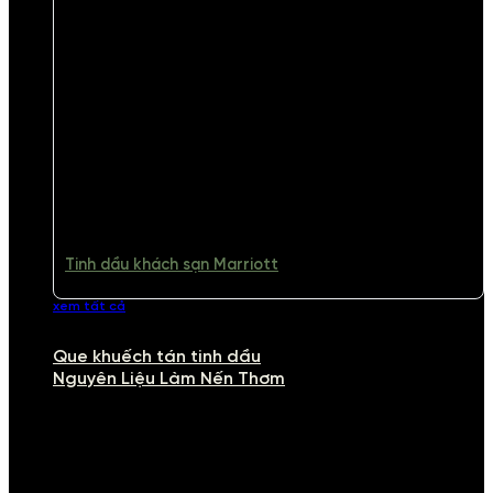
Tinh dầu khách sạn Marriott
xem tất cả
Que khuếch tán tinh dầu
Nguyên Liệu Làm Nến Thơm
NGUYÊN LIỆU LÀM NẾN THƠM
Khám phá nguyên liệu làm nến thơm cao cấp, giúp bạn tự tay tạo ra