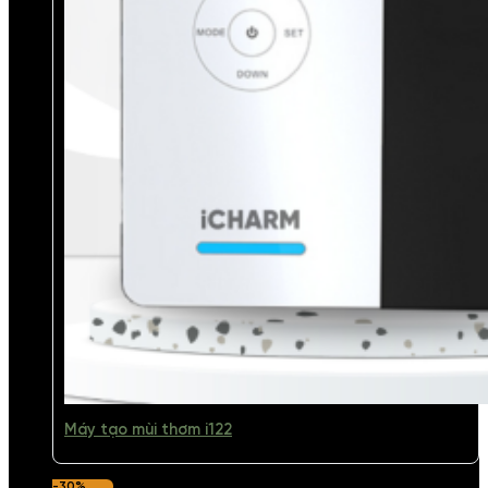
Máy tạo mùi thơm i122
-30%