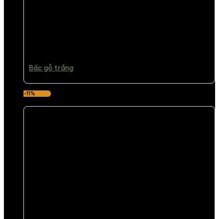
Bấc gỗ trắng
-11%