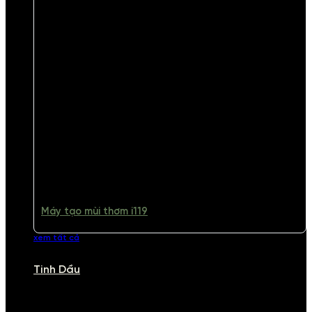
Máy tạo mùi thơm i119
xem tất cả
Tinh Dầu