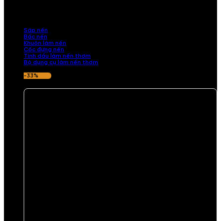
những sản phẩm tinh tế, mang dấu ấn cá nhân. Chúng tôi cung cấp
đầy đủ các thành phần từ sáp nến, bấc nến đến tinh dầu an toàn,
mang lại hương thơm thư giãn, sang trọng.
Sáp nến
Bấc nến
Khuôn làm nến
Cốc đựng nến
Tinh dầu làm nến thơm
Bộ dụng cụ làm nến thơm
-33%