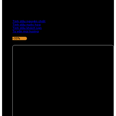
TINH DẦU
Khám phá bộ sưu tập tinh dầu từ iCHARM. Chúng tôi đã phục vụ rất
nhiều khách sạn, cửa hàng, spa lớn trên toàn quốc. Đổi trả 7 ngày
nếu hương thơm không ưng ý.
Tinh dầu nguyên chất
Tinh dầu nước hoa
Tinh dầu khách sạn
Tư vấn mùi hương
-33%