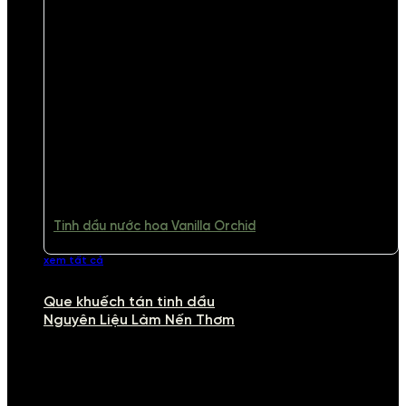
Tinh dầu nước hoa Vanilla Orchid
xem tất cả
Que khuếch tán tinh dầu
Nguyên Liệu Làm Nến Thơm
NGUYÊN LIỆU LÀM NẾN THƠM
Khám phá nguyên liệu làm nến thơm cao cấp, giúp bạn tự tay tạo ra