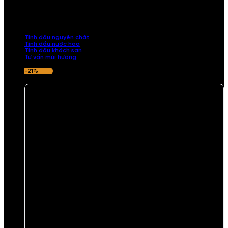
Khám phá bộ sưu tập tinh dầu từ iCHARM. Chúng tôi đã phục vụ rất
nhiều khách sạn, cửa hàng, spa lớn trên toàn quốc. Đổi trả 7 ngày
nếu hương thơm không ưng ý.
Tinh dầu nguyên chất
Tinh dầu nước hoa
Tinh dầu khách sạn
Tư vấn mùi hương
-21%