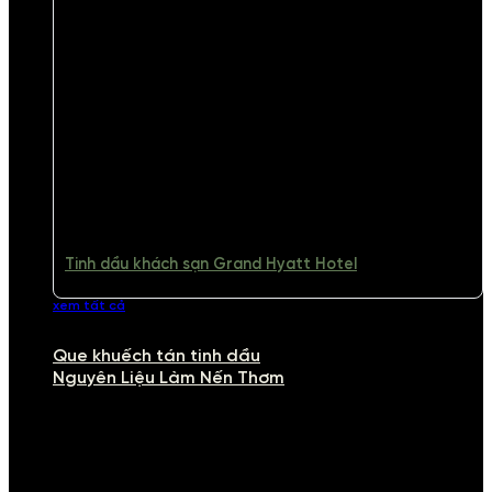
Tinh dầu khách sạn Grand Hyatt Hotel
xem tất cả
Que khuếch tán tinh dầu
Nguyên Liệu Làm Nến Thơm
NGUYÊN LIỆU LÀM NẾN THƠM
Khám phá nguyên liệu làm nến thơm cao cấp, giúp bạn tự tay tạo ra