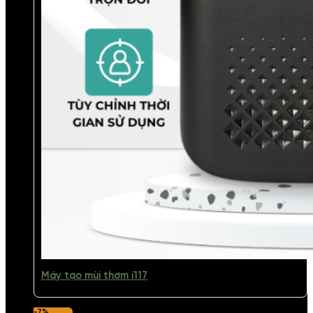
Máy tạo mùi thơm i117
-7%