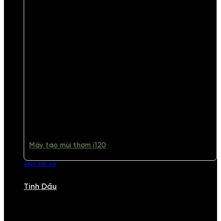
Máy tạo mùi thơm i120
xem tất cả
Tinh Dầu
TINH DẦU