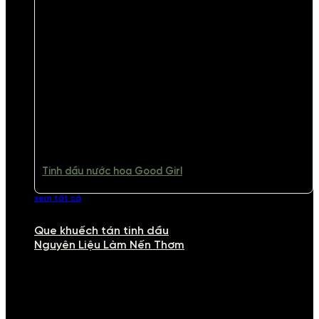
Tinh dầu nước hoa Good Girl
xem tất cả
Que khuếch tán tinh dầu
Nguyên Liệu Làm Nến Thơm
NGUYÊN LIỆU LÀM NẾN THƠM
Khám phá nguyên liệu làm nến thơm cao cấp, giúp bạn tự tay tạo ra