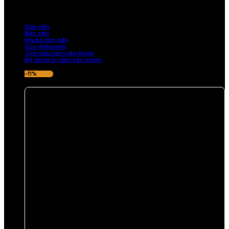
những sản phẩm tinh tế, mang dấu ấn cá nhân. Chúng tôi cung cấp
đầy đủ các thành phần từ sáp nến, bấc nến đến tinh dầu an toàn,
mang lại hương thơm thư giãn, sang trọng.
Sáp nến
Bấc nến
Khuôn làm nến
Cốc đựng nến
Tinh dầu làm nến thơm
Bộ dụng cụ làm nến thơm
-11%