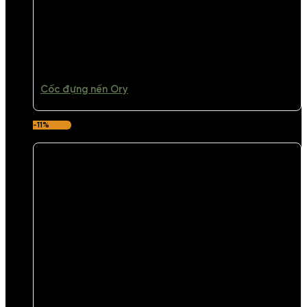
Cốc đựng nến Ory
-11%