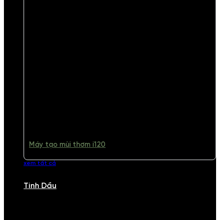
Máy tạo mùi thơm i120
xem tất cả
Tinh Dầu
TINH DẦU