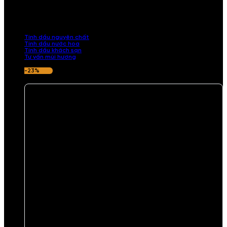
Khám phá bộ sưu tập tinh dầu từ iCHARM. Chúng tôi đã phục vụ rất
nhiều khách sạn, cửa hàng, spa lớn trên toàn quốc. Đổi trả 7 ngày
nếu hương thơm không ưng ý.
Tinh dầu nguyên chất
Tinh dầu nước hoa
Tinh dầu khách sạn
Tư vấn mùi hương
-23%