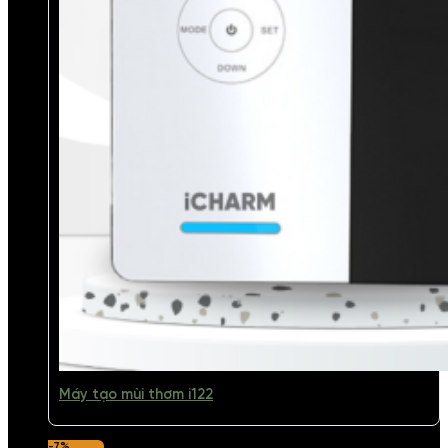
Máy tạo mùi thơm i122
-7%