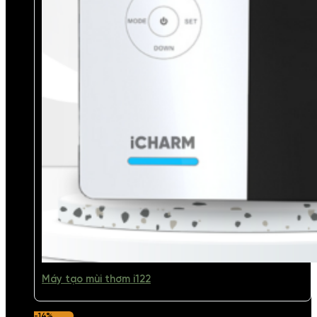
Máy tạo mùi thơm i122
-14%