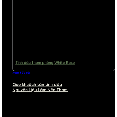
Tinh dầu thơm phòng White Rose
xem tất cả
Que khuếch tán tinh dầu
Nguyên Liệu Làm Nến Thơm
NGUYÊN LIỆU LÀM NẾN THƠM
Khám phá nguyên liệu làm nến thơm cao cấp, giúp bạn tự tay tạo ra