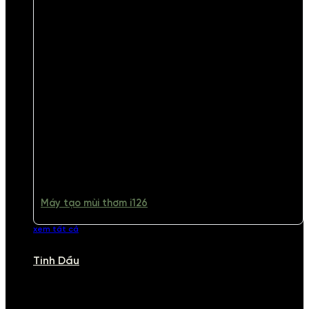
Máy tạo mùi thơm i126
xem tất cả
Tinh Dầu
TINH DẦU