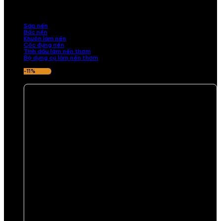
những sản phẩm tinh tế, mang dấu ấn cá nhân. Chúng tôi cung cấp
đầy đủ các thành phần từ sáp nến, bấc nến đến tinh dầu an toàn,
mang lại hương thơm thư giãn, sang trọng.
Sáp nến
Bấc nến
Khuôn làm nến
Cốc đựng nến
Tinh dầu làm nến thơm
Bộ dụng cụ làm nến thơm
-11%