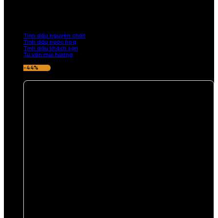
Khám phá bộ sưu tập tinh dầu từ iCHARM. Chúng tôi đã phục vụ rất
nhiều khách sạn, cửa hàng, spa lớn trên toàn quốc. Đổi trả 7 ngày
nếu hương thơm không ưng ý.
Tinh dầu nguyên chất
Tinh dầu nước hoa
Tinh dầu khách sạn
Tư vấn mùi hương
-44%