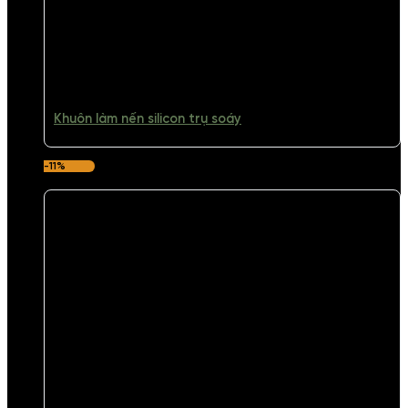
Khuôn làm nến silicon trụ soáy
-11%