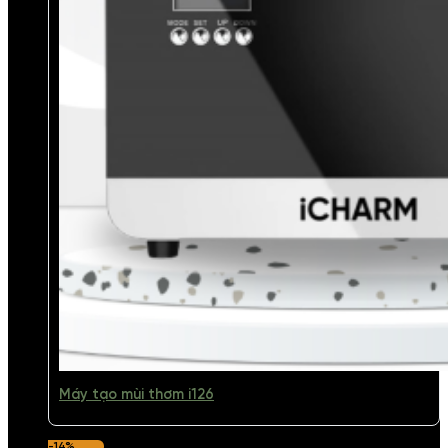
Máy tạo mùi thơm i126
-14%