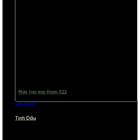
Máy tạo mùi thơm i122
xem tất cả
Tinh Dầu
TINH DẦU