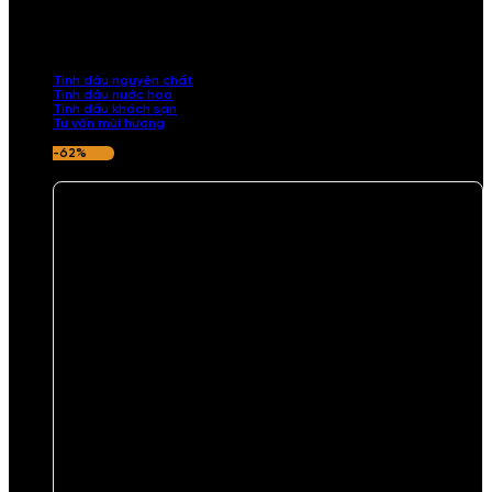
Khám phá bộ sưu tập tinh dầu từ iCHARM. Chúng tôi đã phục vụ rất
nhiều khách sạn, cửa hàng, spa lớn trên toàn quốc. Đổi trả 7 ngày
nếu hương thơm không ưng ý.
Tinh dầu nguyên chất
Tinh dầu nước hoa
Tinh dầu khách sạn
Tư vấn mùi hương
-62%