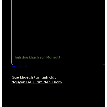
Tinh dầu khách sạn Marriott
xem tất cả
Que khuếch tán tinh dầu
Nguyên Liệu Làm Nến Thơm
NGUYÊN LIỆU LÀM NẾN THƠM
Khám phá nguyên liệu làm nến thơm cao cấp, giúp bạn tự tay tạo ra