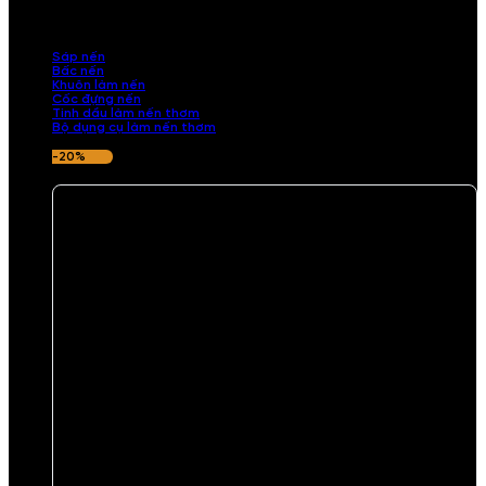
những sản phẩm tinh tế, mang dấu ấn cá nhân. Chúng tôi cung cấp
đầy đủ các thành phần từ sáp nến, bấc nến đến tinh dầu an toàn,
mang lại hương thơm thư giãn, sang trọng.
Sáp nến
Bấc nến
Khuôn làm nến
Cốc đựng nến
Tinh dầu làm nến thơm
Bộ dụng cụ làm nến thơm
-20%