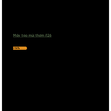
Máy tạo mùi thơm i126
-14%