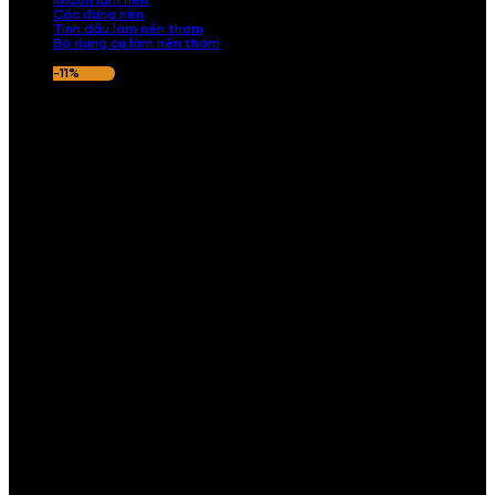
Khuôn làm nến
Cốc đựng nến
Tinh dầu làm nến thơm
Bộ dụng cụ làm nến thơm
-11%