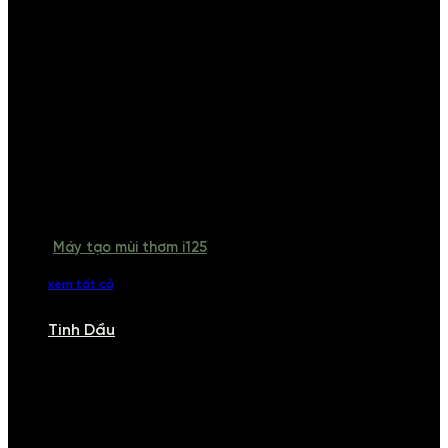
Máy tạo mùi thơm i125
xem tất cả
Tinh Dầu
TINH DẦU
Khám phá bộ sưu tập tinh dầu từ iCHARM. Chúng tôi đã phục vụ rất
nhiều khách sạn, cửa hàng, spa lớn trên toàn quốc. Đổi trả 7 ngày