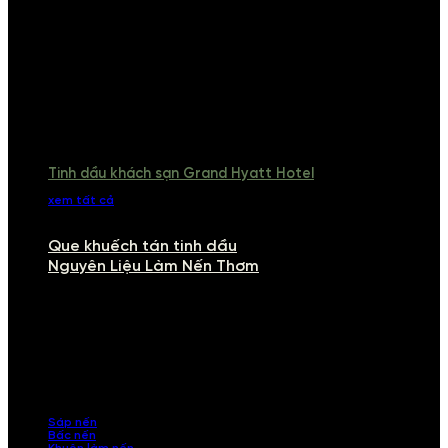
Tinh dầu khách sạn Grand Hyatt Hotel
xem tất cả
Que khuếch tán tinh dầu
Nguyên Liệu Làm Nến Thơm
NGUYÊN LIỆU LÀM NẾN THƠM
Khám phá nguyên liệu làm nến thơm cao cấp, giúp bạn tự tay tạo ra
những sản phẩm tinh tế, mang dấu ấn cá nhân. Chúng tôi cung cấp
đầy đủ các thành phần từ sáp nến, bấc nến đến tinh dầu an toàn,
mang lại hương thơm thư giãn, sang trọng.
Sáp nến
Bấc nến