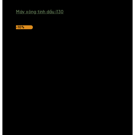
Máy xông tinh dầu i130
-10%