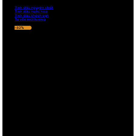
nếu hương thơm không ưng ý.
Tinh dầu nguyên chất
Tinh dầu nước hoa
Tinh dầu khách sạn
Tư vấn mùi hương
-62%