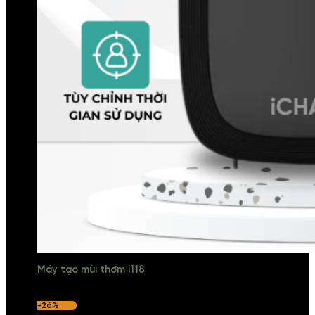
Máy tạo mùi thơm i118
-26%