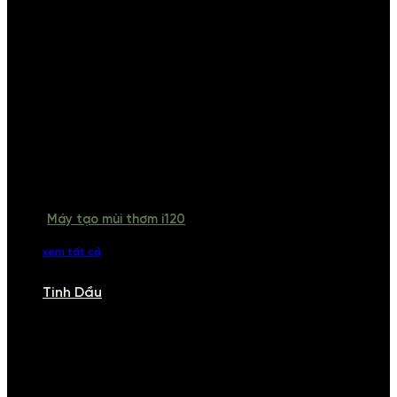
Máy tạo mùi thơm i120
xem tất cả
Tinh Dầu
TINH DẦU
Khám phá bộ sưu tập tinh dầu từ iCHARM. Chúng tôi đã phục vụ rất
nhiều khách sạn, cửa hàng, spa lớn trên toàn quốc. Đổi trả 7 ngày