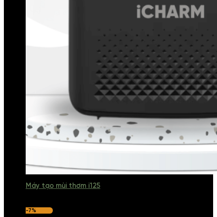
Máy tạo mùi thơm i125
-7%