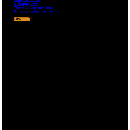
Khuôn làm nến
Cốc đựng nến
Tinh dầu làm nến thơm
Bộ dụng cụ làm nến thơm
-11%