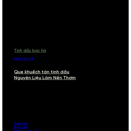
Tinh dầu bạc hà
xem tất cả
Que khuếch tán tinh dầu
Nguyên Liệu Làm Nến Thơm
NGUYÊN LIỆU LÀM NẾN THƠM
Khám phá nguyên liệu làm nến thơm cao cấp, giúp bạn tự tay tạo ra
những sản phẩm tinh tế, mang dấu ấn cá nhân. Chúng tôi cung cấp
đầy đủ các thành phần từ sáp nến, bấc nến đến tinh dầu an toàn,
mang lại hương thơm thư giãn, sang trọng.
Sáp nến
Bấc nến