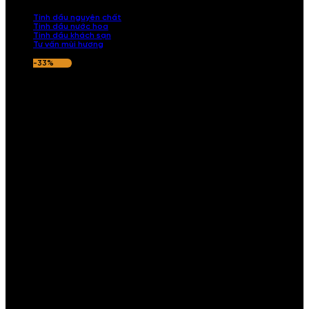
nếu hương thơm không ưng ý.
Tinh dầu nguyên chất
Tinh dầu nước hoa
Tinh dầu khách sạn
Tư vấn mùi hương
-33%