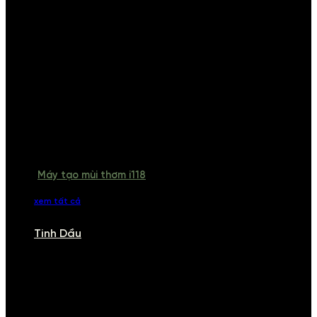
Máy tạo mùi thơm i118
xem tất cả
Tinh Dầu
TINH DẦU
Khám phá bộ sưu tập tinh dầu từ iCHARM. Chúng tôi đã phục vụ rất
nhiều khách sạn, cửa hàng, spa lớn trên toàn quốc. Đổi trả 7 ngày