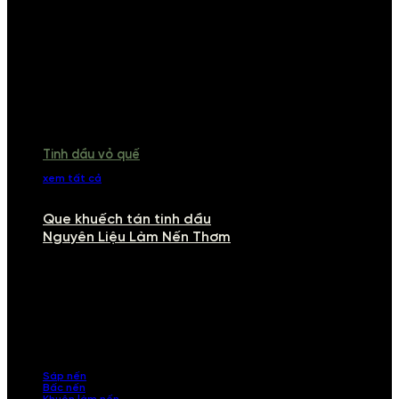
Tinh dầu vỏ quế
xem tất cả
Que khuếch tán tinh dầu
Nguyên Liệu Làm Nến Thơm
NGUYÊN LIỆU LÀM NẾN THƠM
Khám phá nguyên liệu làm nến thơm cao cấp, giúp bạn tự tay tạo ra
những sản phẩm tinh tế, mang dấu ấn cá nhân. Chúng tôi cung cấp
đầy đủ các thành phần từ sáp nến, bấc nến đến tinh dầu an toàn,
mang lại hương thơm thư giãn, sang trọng.
Sáp nến
Bấc nến