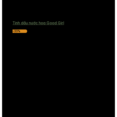
Tinh dầu nước hoa Good Girl
-33%