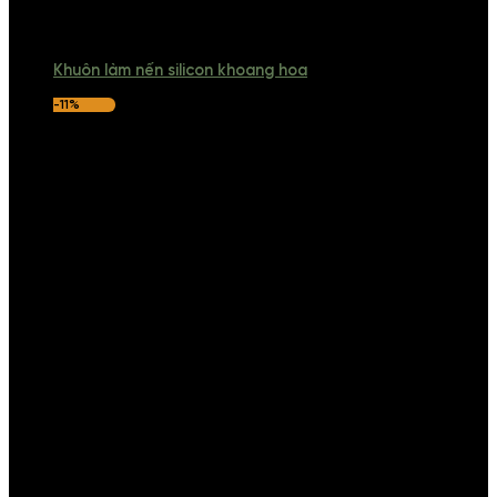
Khuôn làm nến silicon khoang hoa
-11%