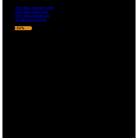
nếu hương thơm không ưng ý.
Tinh dầu nguyên chất
Tinh dầu nước hoa
Tinh dầu khách sạn
Tư vấn mùi hương
-26%