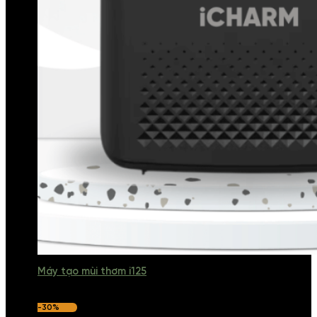
Máy tạo mùi thơm i125
-30%