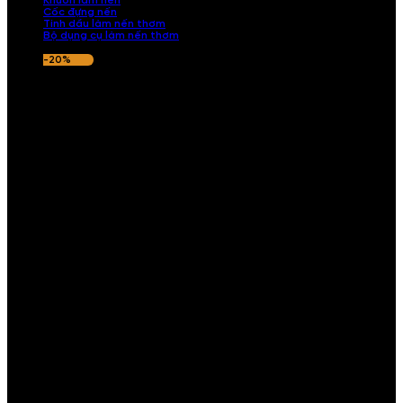
Khuôn làm nến
Cốc đựng nến
Tinh dầu làm nến thơm
Bộ dụng cụ làm nến thơm
-20%