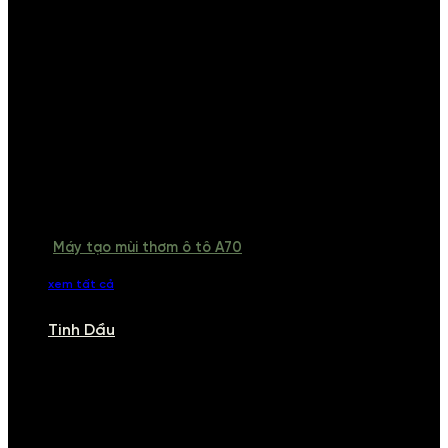
Máy tạo mùi thơm ô tô A70
xem tất cả
Tinh Dầu
TINH DẦU
Khám phá bộ sưu tập tinh dầu từ iCHARM. Chúng tôi đã phục vụ rất
nhiều khách sạn, cửa hàng, spa lớn trên toàn quốc. Đổi trả 7 ngày