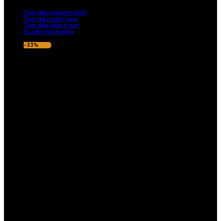
nếu hương thơm không ưng ý.
Tinh dầu nguyên chất
Tinh dầu nước hoa
Tinh dầu khách sạn
Tư vấn mùi hương
-33%