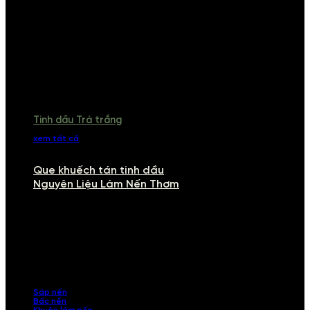
Tinh dầu Trà trắng
xem tất cả
Que khuếch tán tinh dầu
Nguyên Liệu Làm Nến Thơm
NGUYÊN LIỆU LÀM NẾN THƠM
Khám phá nguyên liệu làm nến thơm cao cấp, giúp bạn tự tay tạo ra
những sản phẩm tinh tế, mang dấu ấn cá nhân. Chúng tôi cung cấp
đầy đủ các thành phần từ sáp nến, bấc nến đến tinh dầu an toàn,
mang lại hương thơm thư giãn, sang trọng.
Sáp nến
Bấc nến