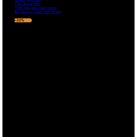
Khuôn làm nến
Cốc đựng nến
Tinh dầu làm nến thơm
Bộ dụng cụ làm nến thơm
-20%