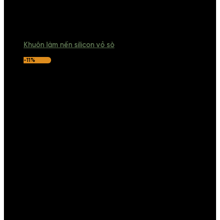
Khuôn làm nến silicon vỏ sò
-11%