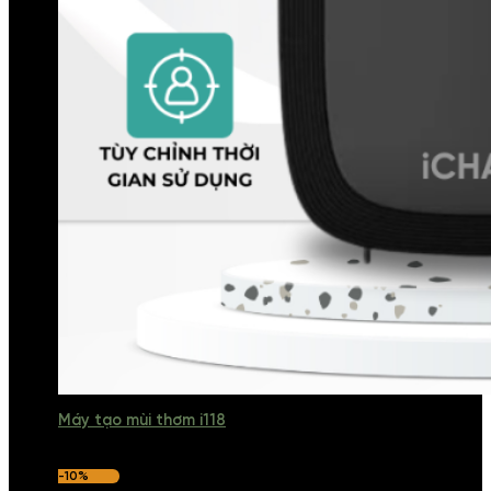
Máy tạo mùi thơm i118
-10%