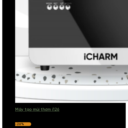
Máy tạo mùi thơm i126
-26%