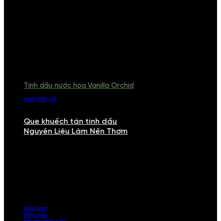
Tinh dầu nước hoa Vanilla Orchid
xem tất cả
Que khuếch tán tinh dầu
Nguyên Liệu Làm Nến Thơm
NGUYÊN LIỆU LÀM NẾN THƠM
Khám phá nguyên liệu làm nến thơm cao cấp, giúp bạn tự tay tạo ra
những sản phẩm tinh tế, mang dấu ấn cá nhân. Chúng tôi cung cấp
đầy đủ các thành phần từ sáp nến, bấc nến đến tinh dầu an toàn,
mang lại hương thơm thư giãn, sang trọng.
Sáp nến
Bấc nến