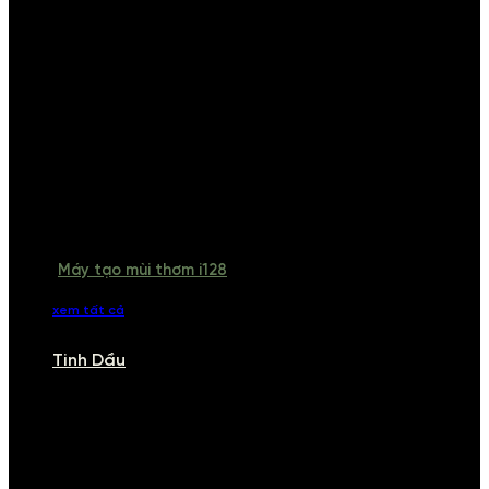
Máy tạo mùi thơm i128
xem tất cả
Tinh Dầu
TINH DẦU
Khám phá bộ sưu tập tinh dầu từ iCHARM. Chúng tôi đã phục vụ rất
nhiều khách sạn, cửa hàng, spa lớn trên toàn quốc. Đổi trả 7 ngày