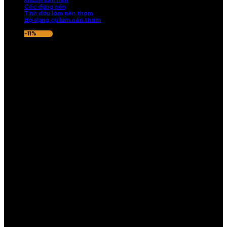
Khuôn làm nến
Cốc đựng nến
Tinh dầu làm nến thơm
Bộ dụng cụ làm nến thơm
-11%