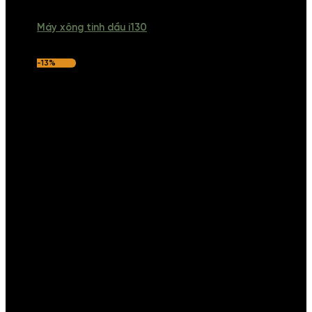
Máy xông tinh dầu i130
-13%