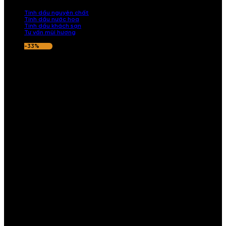
nếu hương thơm không ưng ý.
Tinh dầu nguyên chất
Tinh dầu nước hoa
Tinh dầu khách sạn
Tư vấn mùi hương
-33%