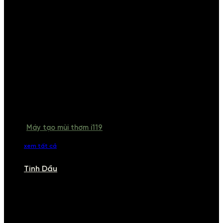
Máy tạo mùi thơm i119
xem tất cả
Tinh Dầu
TINH DẦU
Khám phá bộ sưu tập tinh dầu từ iCHARM. Chúng tôi đã phục vụ rất
nhiều khách sạn, cửa hàng, spa lớn trên toàn quốc. Đổi trả 7 ngày