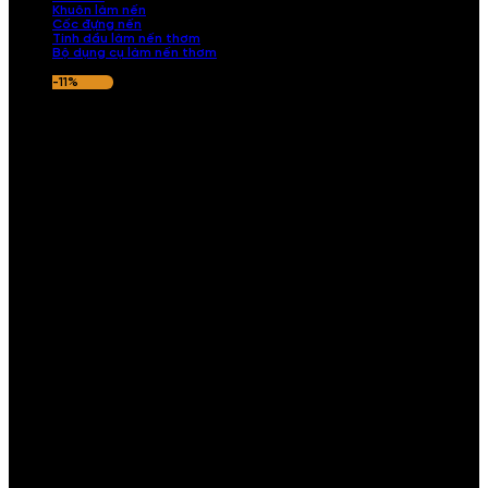
Khuôn làm nến
Cốc đựng nến
Tinh dầu làm nến thơm
Bộ dụng cụ làm nến thơm
-11%