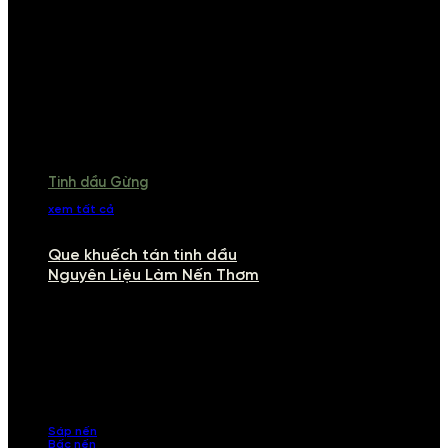
Tinh dầu Gừng
xem tất cả
Que khuếch tán tinh dầu
Nguyên Liệu Làm Nến Thơm
NGUYÊN LIỆU LÀM NẾN THƠM
Khám phá nguyên liệu làm nến thơm cao cấp, giúp bạn tự tay tạo ra
những sản phẩm tinh tế, mang dấu ấn cá nhân. Chúng tôi cung cấp
đầy đủ các thành phần từ sáp nến, bấc nến đến tinh dầu an toàn,
mang lại hương thơm thư giãn, sang trọng.
Sáp nến
Bấc nến