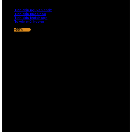
nếu hương thơm không ưng ý.
Tinh dầu nguyên chất
Tinh dầu nước hoa
Tinh dầu khách sạn
Tư vấn mùi hương
-55%